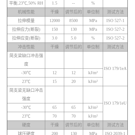
平衡,23℃,50% RH
1.5
--
%
机械性能
干燥
调节后的
单位制
测试方法
拉伸模量
12000
8500
MPa
ISO 527-1
拉伸应力(断裂)
150
130
MPa
ISO 527-2
拉伸应变(断裂)
3.0
5.0
%
ISO 527-2
冲击性能
干燥
调节后的
单位制
测试方法
简支梁缺口冲击强
度
ISO 179/1eA
-30℃
12
12
kJ/m²
23℃
15
20
kJ/m²
简支梁无缺口冲击
强度
ISO 179/1eU
-30℃
65
65
kJ/m²
23℃
70
70
kJ/m²
硬度
干燥
调节后的
单位制
测试方法
球压硬度
200
130
MPa
ISO 2039-1