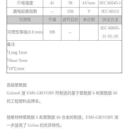
介电强度
41
38
kV/mm
IEC 60243-1
漏电起痕指数
--
550
V
IEC 60112
可燃性
干燥
调节后的
单位制
测试方法
IEC 60695-
可燃性等级(0.8 mm)
HB
--
11-10,-20
备注
1
Long Term
2
Short Term
3
10℃/min
高级聚酰胺
Grilon® 是 EMS-GRIVORY 所制造的基于聚酰胺 6 和聚酰胺 66
的工程塑料品牌名。
随着特种聚酰胺 6 和聚酰胺 66 合金的制造，EMS-GRIVORY 进
一步提高了 Grilon 的优异特性。