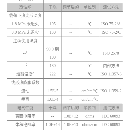
热性能
干燥
调节后的
单位制
测试方法
载荷下热变形温度
1.8 MPa,未退火
195
--
℃
ISO 75-2/A
8.0 MPa,未退火
130
--
℃
ISO 75-2/C
连续使用温度
90.0 到
1
--
--
℃
ISO 2578
100
2
--
180
--
℃
内部方法
3
熔融温度
222
--
℃
ISO 11357-3
线形热膨胀系数
流动
1.5E-5
--
cm/cm/℃
ISO 11359-2
垂直
1.0E-4
--
cm/cm/℃
电气性能
干燥
调节后的
单位制
测试方法
表面电阻率
--
1.0E+12
ohms
IEC 60093
体积电阻率
1.0E+14
1.0E+13
ohms·cm
IEC 60093