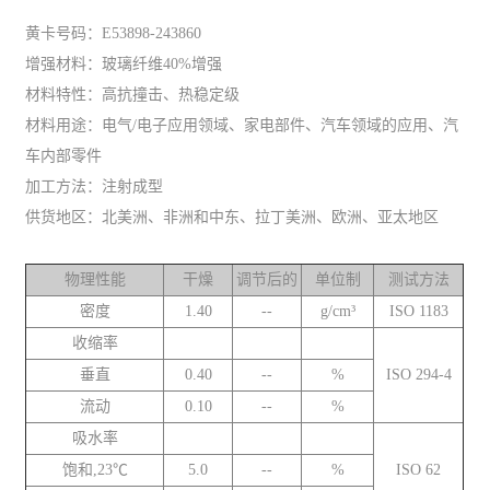
黄卡号码：E53898-243860
增强材料：玻璃纤维40%增强
材料特性：高抗撞击、热稳定级
材料用途：电气/电子应用领域、家电部件、汽车领域的应用、汽
车内部零件
加工方法：注射成型
供货地区：北美洲、非洲和中东、拉丁美洲、欧洲、亚太地区
物理性能
干燥
调节后的
单位制
测试方法
密度
1.40
--
g/cm³
ISO 1183
收缩率
垂直
0.40
--
%
ISO 294-4
流动
0.10
--
%
吸水率
饱和,23℃
5.0
--
%
ISO 62