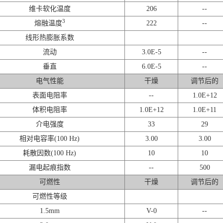
维卡软化温度
206
--
3
熔融温度
222
--
线形热膨胀系数
流动
3.0E-5
--
垂直
6.0E-5
--
电气性能
干燥
调节后的
表面电阻率
--
1.0E+12
体积电阻率
1.0E+12
1.0E+11
介电强度
33
29
相对电容率(100 Hz)
3.00
3.00
耗散因数(100 Hz)
10
10
漏电起痕指数
--
500
可燃性
干燥
调节后的
可燃性等级
1.5mm
V-0
--