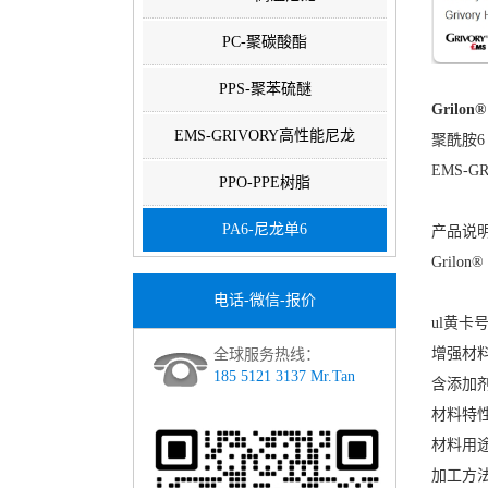
PC-聚碳酸酯
PPS-聚苯硫醚
Grilon®
EMS-GRIVORY高性能尼龙
聚酰胺6（
EMS-G
PPO-PPE树脂
PA6-尼龙单6
产品说明
Grilo
电话-微信-报价
ul黄卡号：
增强材料
全球服务热线：
185 5121 3137 Mr.Tan
含添加
材料特
材料用
加工方