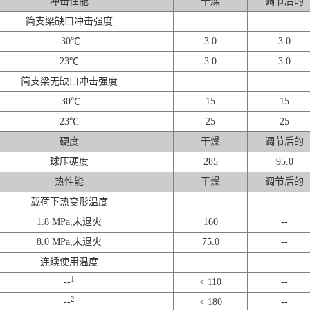
冲击性能
干燥
调节后的
简支梁缺口冲击强度
-30℃
3.0
3.0
23℃
3.0
3.0
简支梁无缺口冲击强度
-30℃
15
15
23℃
25
25
硬度
干燥
调节后的
球压硬度
285
95.0
热性能
干燥
调节后的
载荷下热变形温度
1.8 MPa,未退火
160
--
8.0 MPa,未退火
75.0
--
连续使用温度
1
--
< 110
--
2
--
< 180
--