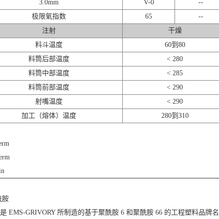
3.0mm
V-0
--
极限氧指数
65
--
注射
干燥
料斗温度
60到80
料筒后部温度
< 280
料筒中部温度
< 285
料筒前部温度
< 290
射嘴温度
< 290
加工（熔体）温度
280到310
erm
Term
in
酰胺
n® 是 EMS-GRIVORY 所制造的基于聚酰胺 6 和聚酰胺 66 的工程塑料品牌