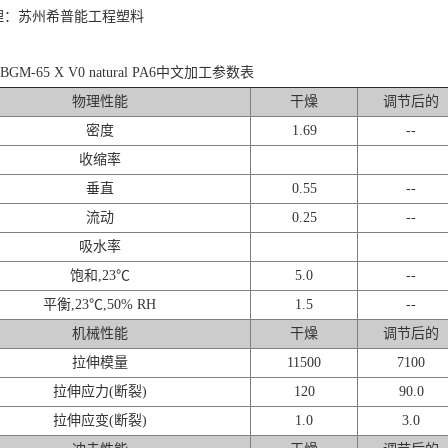
理：苏州希普能工程塑料
® BGM-65 X V0 natural PA6中文加工参数表
物理性能
干燥
调节后的
密度
1.69
--
收缩率
垂直
0.55
--
流动
0.25
--
吸水率
饱和,23℃
5.0
--
平衡,23℃,50% RH
1.5
--
机械性能
干燥
调节后的
拉伸模量
11500
7100
拉伸应力(断裂)
120
90.0
拉伸应变(断裂)
1.0
3.0