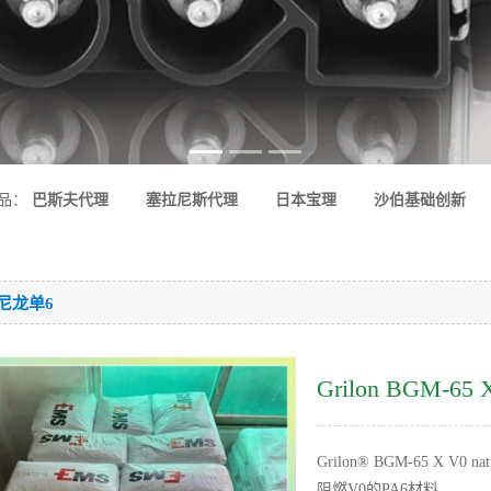
品：
巴斯夫代理
塞拉尼斯代理
日本宝理
沙伯基础创新
-尼龙单6
Grilon BGM-65
Grilon® BGM-65 X V
阻燃V0的PA6材料。