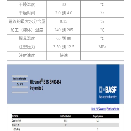
干燥温度
80
℃
干燥时间
2.0 到 4.0
hr
建议的最大水分含量
0.15
%
加工（熔体）温度
240 到 285
℃
模具温度
65 到 80
℃
注塑压力
3.50 到 12.5
MPa
注射速度
快速