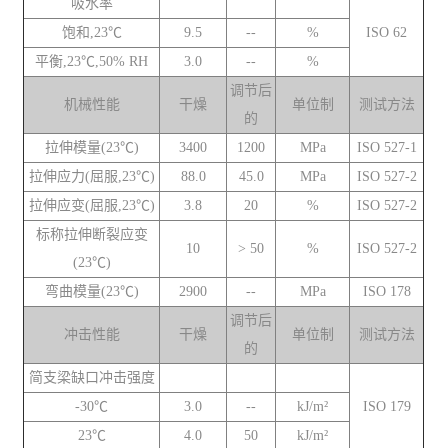
吸水率
饱和,23℃
9.5
--
%
ISO 62
平衡,23℃,50% RH
3.0
--
%
调节后
机械性能
干燥
单位制
测试方法
的
拉伸模量(23℃)
3400
1200
MPa
ISO 527-1
拉伸应力(屈服,23℃)
88.0
45.0
MPa
ISO 527-2
拉伸应变(屈服,23℃)
3.8
20
%
ISO 527-2
标称拉伸断裂应变
10
> 50
%
ISO 527-2
(23℃)
弯曲模量(23℃)
2900
--
MPa
ISO 178
调节后
冲击性能
干燥
单位制
测试方法
的
简支梁缺口冲击强度
-30℃
3.0
--
kJ/m²
ISO 179
23℃
4.0
50
kJ/m²