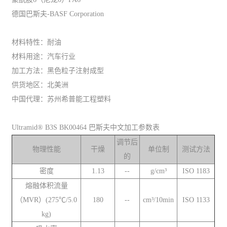
德国巴斯夫-BASF Corporation
材料特性：耐油
材料用途：汽车行业
加工方法：黑色粒子注射成型
供货地区：北美洲
中国代理：苏州希普能工程塑料
Ultramid® B3S BK00464 巴斯夫中文加工参数表
调节后
物理性能
干燥
单位制
测试方法
的
密度
1.13
--
g/cm³
ISO 1183
熔融体积流量
（MVR）(275℃/5.0
180
--
cm³/10min
ISO 1133
kg)