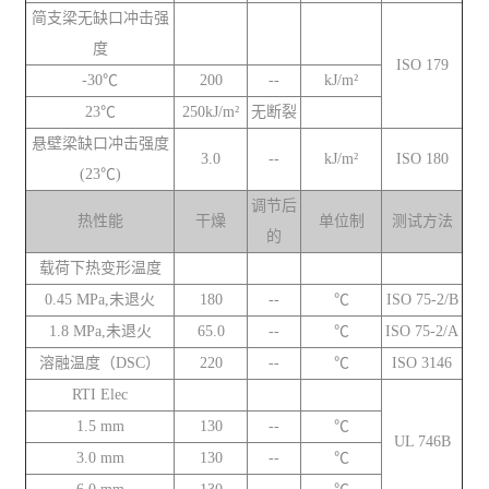
简支梁无缺口冲击强
度
ISO 179
-30℃
200
--
kJ/m²
23℃
250kJ/m²
无断裂
悬壁梁缺口冲击强度
3.0
--
kJ/m²
ISO 180
(23℃)
调节后
热性能
干燥
单位制
测试方法
的
载荷下热变形温度
0.45 MPa,未退火
180
--
℃
ISO 75-2/B
1.8 MPa,未退火
65.0
--
℃
ISO 75-2/A
溶融温度（DSC）
220
--
℃
ISO 3146
RTI Elec
1.5 mm
130
--
℃
UL 746B
3.0 mm
130
--
℃