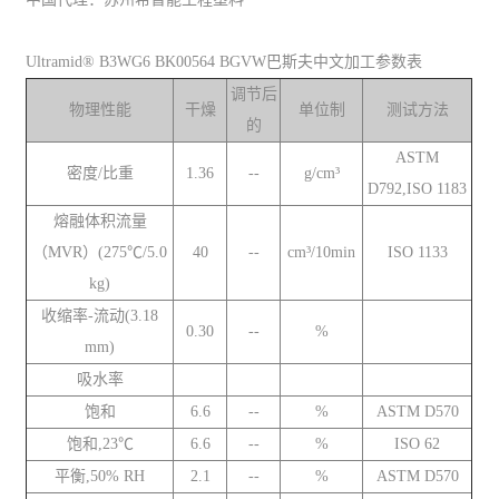
Ultramid® B3WG6 BK00564 BGVW巴斯夫中文加工参数表
调节后
物理性能
干燥
单位制
测试方法
的
ASTM
密度/比重
1.36
--
g/cm³
D792,ISO 1183
熔融体积流量
（MVR）(275℃/5.0
40
--
cm³/10min
ISO 1133
kg)
收缩率-流动(3.18
0.30
--
%
mm)
吸水率
饱和
6.6
--
%
ASTM D570
饱和,23℃
6.6
--
%
ISO 62
平衡,50% RH
2.1
--
%
ASTM D570