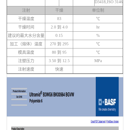
D3418,ISO 3146
注射
干燥
单位制
干燥温度
83
℃
干燥时间
2.0 到 4.0
hr
建议的最大水分含量
0.15
%
加工（熔体）温度
270 到 295
℃
模具温度
80 到 95
℃
注塑压力
3.50 到 12.5
MPa
注射速度
快速