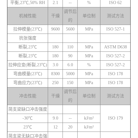
平衡,23℃,50% RH
2.1
--
%
ISO 62
调节后
机械性能
干燥
单位制
测试方法
的
拉伸模量(23℃)
9600
5600
MPa
ISO 527-1
抗张强度
断裂,23℃
180
110
MPa
ASTM D638
断裂,23℃
180
90
MPa
ISO 527-2
拉伸应变(断裂,23℃)
3.0
6.0
%
ISO 527-2
弯曲模量(23℃)
8300
5000
MPa
ISO 178
弯曲应力(23℃)
250
150
MPa
ISO 178
调节后
冲击性能
干燥
单位制
测试方法
的
简支梁缺口冲击强度
-30℃
9.0
--
kJ/m²
ISO 179
23℃
12
20
kJ/m²
简支梁无缺口冲击强