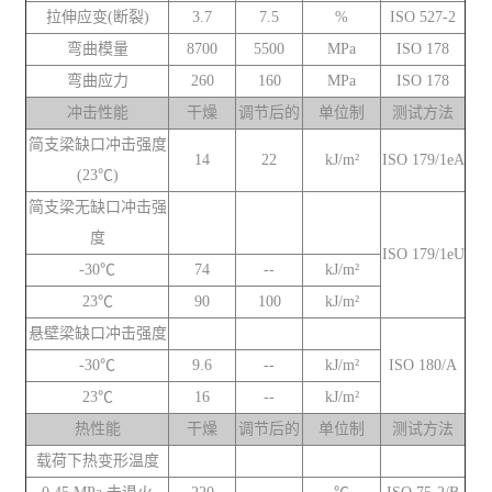
拉伸应变(断裂)
3.7
7.5
%
ISO 527-2
弯曲模量
8700
5500
MPa
ISO 178
弯曲应力
260
160
MPa
ISO 178
冲击性能
干燥
调节后的
单位制
测试方法
简支梁缺口冲击强度
14
22
kJ/m²
ISO 179/1eA
(23℃)
简支梁无缺口冲击强
度
ISO 179/1eU
-30℃
74
--
kJ/m²
23℃
90
100
kJ/m²
悬壁梁缺口冲击强度
-30℃
9.6
--
kJ/m²
ISO 180/A
23℃
16
--
kJ/m²
热性能
干燥
调节后的
单位制
测试方法
载荷下热变形温度