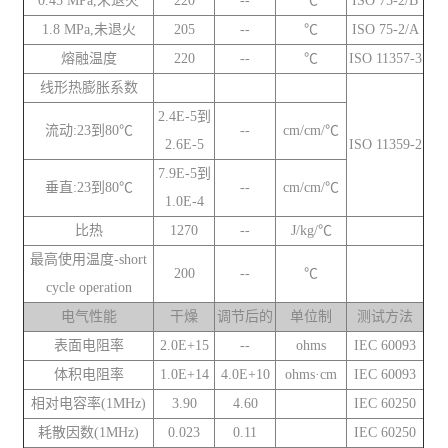
0.45 MPa,未退火
220
--
℃
ISO 75-2/B
1.8 MPa,未退火
205
--
℃
ISO 75-2/A
熔融温度
220
--
℃
ISO 11357-3
线形热膨胀系数
2.4E-5到
流动:23到80℃
--
cm/cm/℃
2.6E-5
ISO 11359-2
7.9E-5到
垂直:23到80℃
--
cm/cm/℃
1.0E-4
比热
1270
--
J/kg/℃
最高使用温度-short
200
--
℃
cycle operation
电气性能
干燥
调节后的
单位制
测试方法
表面电阻率
2.0E+15
--
ohms
IEC 60093
体积电阻率
1.0E+14
4.0E+10
ohms·cm
IEC 60093
相对电容率(1MHz)
3.90
4.60
IEC 60250
耗散因数(1MHz)
0.023
0.11
IEC 60250