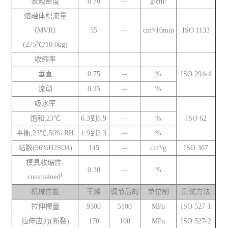
表观密度
0.70
--
g/cm³
熔融体积流量
（MVR）
55
--
cm³/10min
ISO 1133
(275℃/10.0kg)
收缩率
垂直
0.75
--
%
ISO 294-4
流动
0.25
--
%
吸水率
饱和,23℃
6.3到6.9
--
%
ISO 62
平衡,23℃,50% RH
1.9到2.3
--
%
粘数(96%H2SO4)
145
--
cm³/g
ISO 307
模具收缩性-
0.30
--
%
1
constrained
机械性能
干燥
调节后的
单位制
测试方法
拉伸模量
9300
5100
MPa
ISO 527-1
拉伸应力(断裂)
170
100
MPa
ISO 527-2