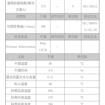
漏电起痕指数(解决
375
--
V
IEC 60112
方案A)
可燃性
干燥
调节后的
单位制
测试方法
IEC 60695-
可燃性等级(1.6mm)
HB
--
11-10,-20
补充信息
干燥
调节后的
单位制
测试方法
PA6-
Polymer Abbreviation
--
GF30
注射
干燥
单位制
干燥温度
80
℃
干燥时间
4.0
hr
建议的最大水分含量
0.15
%
料斗温度
80
℃
料筒后部温度
260
℃
料筒中部温度
270
℃
料筒前部温度
280
℃