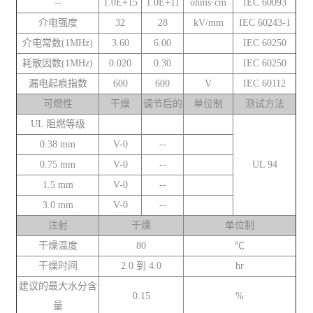
--
1.0E+15
1.0E+11
ohms·cm
IEC 60093
介电强度
32
28
kV/mm
IEC 60243-1
介电常数(1MHz)
3.60
6.00
IEC 60250
耗散因数(1MHz)
0.020
0.30
IEC 60250
漏电起痕指数
600
600
V
IEC 60112
可燃性
干燥
调节后的
单位制
测试方法
UL 阻燃等级
0.38 mm
V-0
--
0.75 mm
V-0
--
UL 94
1.5 mm
V-0
--
3.0 mm
V-0
--
注射
干燥
单位制
干燥温度
80
℃
干燥时间
2.0 到 4.0
hr
建议的最大水分含
0.15
%
量