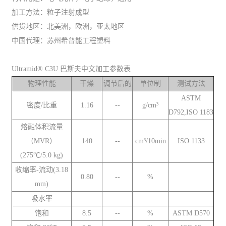
加工方法：粒子注射成型
供货地区：北美洲，欧洲，亚太地区
中国代理：苏州希普能工程塑料
Ultramid® C3U 巴斯夫中文加工参数表
物理性能
干燥
调节后的
单位制
测试方法
ASTM
密度/比重
1.16
--
g/cm³
D792,ISO 1183
熔融体积流量
（MVR）
140
--
cm³/10min
ISO 1133
(275℃/5.0 kg)
收缩率-流动(3.18
0.80
--
%
mm)
吸水率
饱和
8.5
--
%
ASTM D570