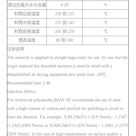
建议的最大水分含量
0.20
%
料筒后部温度
230 到 235
℃
料筒中部温度
235 到 245
℃
料筒前部温度
245 到 250
℃
模具温度
80 到 100
℃
注射说明
The material is supplied in airtight bags,ready for use. In case that the
virgin material has absorbed moisture,it must be dried with a
dehumidified air drying equipment,dew point mini -20℃.
Recommended time 2-4h
Injection Advice:
For reinforced polyamides,BASF SE recommends the use of steel
with a high content of carbon,and purified for polishing,to avoid or
limit the abrasion. For example: X38CrMoV5-1 (EN Norm) - 1.2367
/1.2343 (DIN Norm) or X160CrMoV12 (EN Norm) - 1.2601 /1.2379
(DIN Norm). In the case of high requirements on surface quality a