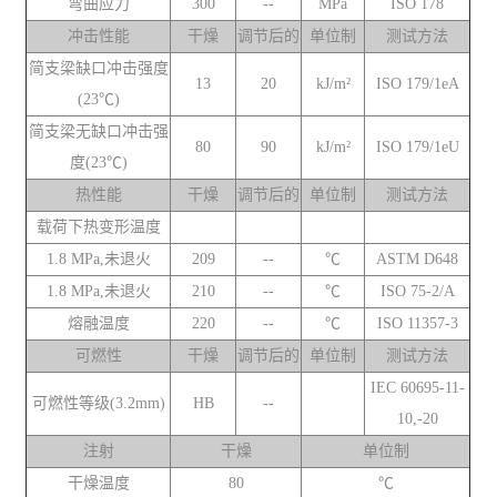
弯曲应力
300
--
MPa
ISO 178
冲击性能
干燥
调节后的
单位制
测试方法
简支梁缺口冲击强度
13
20
kJ/m²
ISO 179/1eA
(23℃)
简支梁无缺口冲击强
80
90
kJ/m²
ISO 179/1eU
度(23℃)
热性能
干燥
调节后的
单位制
测试方法
载荷下热变形温度
1.8 MPa,未退火
209
--
℃
ASTM D648
1.8 MPa,未退火
210
--
℃
ISO 75-2/A
熔融温度
220
--
℃
ISO 11357-3
可燃性
干燥
调节后的
单位制
测试方法
IEC 60695-11-
可燃性等级(3.2mm)
HB
--
10,-20
注射
干燥
单位制
干燥温度
80
℃