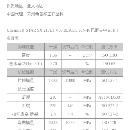
供货地区：亚太地区
中国代理：苏州希普能工程塑料
Ultramid® STAR SX 218L1 V50 BLACK 38N-K 巴斯夫中文加工
参数表
物理性能
干燥
调节后的
单位制
测试方法
密度
1.56
--
g/cm³
ISO 1183
吸水率(24 hr,23℃)
0.70
--
%
ISO 62
机械性能
干燥
调节后的
单位制
测试方法
拉伸模量
17500
11000
MPa
ISO 527-1
抗张强度
断裂
210
--
MPa
ASTM D638
断裂
220
140
MPa
ISO 527-2
拉伸应变(断裂)
2.8
4.4
%
ISO 527-2
弯曲模量
15000
10000
MPa
ISO 178