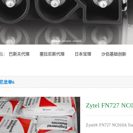
品：
巴斯夫代理
塞拉尼斯代理
日本宝理
沙伯基础创新
-尼龙单6
Zytel FN727
Zytel® FN727 NC010A Tou