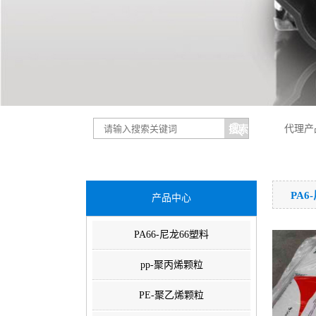
代理产
PA6
产品中心
PA66-尼龙66塑料
pp-聚丙烯颗粒
PE-聚乙烯颗粒