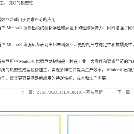
加工、良好的模塑性
增强尼龙适用于要求严苛的应用
™ Minlon® 提供出色的耐化学性和高温下的性能保持力，同时增强了
™ Minlon® 增强尼龙表现出比未增强尼龙更好的尺寸稳定性和抗蠕
拉尼斯™ Minlon® 增强尼龙树脂是一种在工业上大零件和要求严苛的
统的热塑性成型设备加工，实现多样性并提高生产效率。 Minlon® 
协作，使其更容易满足新应用的特定性能、成本和生产需要。
上一篇：
Zytel 73G50HSLA BK416 - 塞拉尼斯
下一篇
尼龙6代理
中国尼