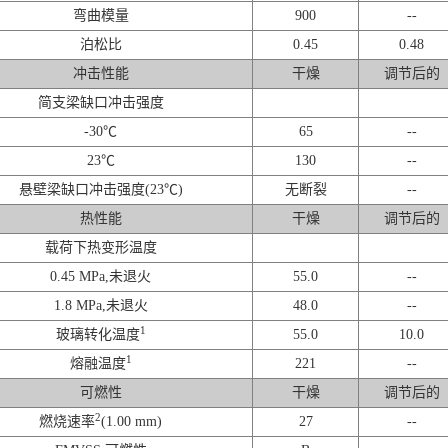
弯曲模量
900
--
泊松比
0.45
0.48
冲击性能
干燥
调节后的
简支梁缺口冲击强度
-30℃
65
--
23℃
130
--
悬壁梁缺口冲击强度(23℃)
无断裂
--
热性能
干燥
调节后的
载荷下热变形温度
0.45 MPa,未退火
55.0
--
1.8 MPa,未退火
48.0
--
1
玻璃转化温度
55.0
10.0
1
熔融温度
221
--
可燃性
干燥
调节后的
2
燃烧速率
(1.00 mm)
27
--