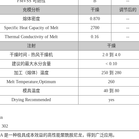
FMVSS 可燃性
B
--
充模分析
干燥
调节后的
熔体密度
0.870
--
Specific Heat Capacity of Melt
2700
--
Thermal Conductivity of Melt
0.16
--
注射
干燥
干燥时间 - 热风干燥机
2.0 到 4.0
建议的最大水分含量
< 0.10
加工（熔体）温度
250 到 280
Melt Temperature,Optimum
260
模具温度
40 到 80
Drying Recommended
yes
in
 302
l® PA 是一种极具成本效益的高性能聚酰胺尼龙，得到广泛应用。