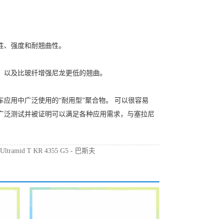
刚性、强度和耐翘曲性。
变性，以及比玻纤增强尼龙更低的翘曲。
汽车应用中广泛使用的“耐用型”聚合物。 可以很容易
已被广泛测试并被证明可以满足各种应用需求，与塞拉尼
：
Ultramid T KR 4355 G5 - 巴斯夫
龙代理