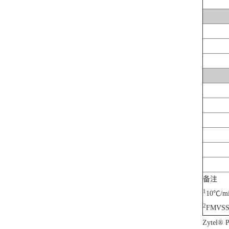
备注
1
10℃/m
2
FMVSS
Zyte