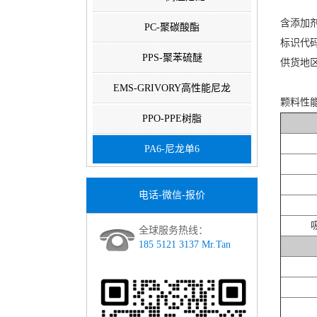
含添加
PC-聚碳酸酯
标识代码：
PPS-聚苯硫醚
供货地
EMS-GRIVORY高性能尼龙
颗料性
PPO-PPE树脂
PA6-尼龙单6
电话-微信-报价
吸
全球服务热线：
185 5121 3137 Mr.Tan