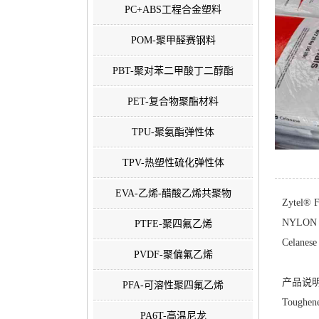
PC+ABS工程合金塑料
POM-聚甲醛赛钢料
PBT-聚对苯二甲酸丁二醇酯
PET-复合物聚酯材料
TPU-聚氨酯弹性体
TPV-热塑性硫化弹性体
EVA-乙烯-醋酸乙烯共聚物
Zytel® 
NYLON 
PTFE-聚四氟乙烯
Celanese
PVDF-聚偏氟乙烯
产品说明
PFA-可溶性聚四氟乙烯
Toughen
PA6T-高温尼龙