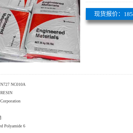
现货报价：185 51
FN727 NC010A
RESIN
 Corporation
:
ed Polyamide 6