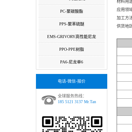
材料用
应用领
PC-聚碳酸酯
加工方
PPS-聚苯硫醚
供货地
EMS-GRIVORY高性能尼龙
PPO-PPE树脂
PA6-尼龙单6
电话-微信-报价
全球服务热线：
185 5121 3137 Mr.Tan