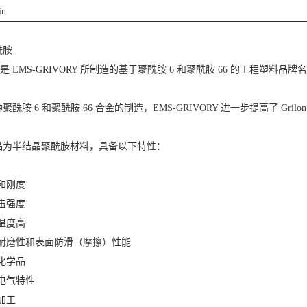
in
酰胺
n® 是 EMS-GRIVORY 所制造的基于聚酰胺 6 和聚酰胺 66 的工程塑料品牌
聚酰胺 6 和聚酰胺 66 合金的制造，EMS-GRIVORY 进一步提高了 Gril
品为半结晶聚酰胺材料，具备以下特性：
和刚度
击强度
温度高
的耐磨性和表面防滑（摩擦）性能
化学品
电气特性
加工