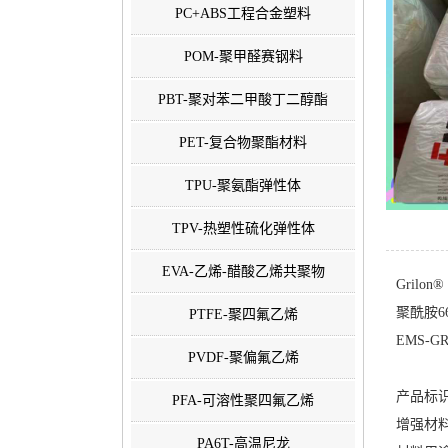
PC+ABS工程合金塑料
POM-聚甲醛赛钢料
PBT-聚对苯二甲酸丁二醇酯
PET-复合物聚酯材料
TPU-聚氨酯弹性体
TPV-热塑性硫化弹性体
EVA-乙烯-醋酸乙烯共聚物
Grilon®
聚酰胺6
PTFE-聚四氟乙烯
EMS-G
PVDF-聚偏氟乙烯
产品标识：P
PFA-可溶性聚四氟乙烯
增强材料
PA6T-高温尼龙