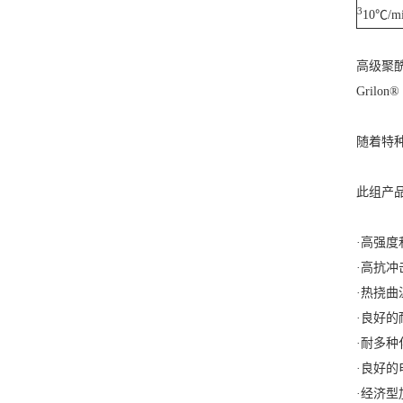
3
10℃/m
高级聚
Grilo
随着特种
此组产
·高强度
·高抗冲
·热挠曲
·良好
·耐多种
·良好的
·经济型