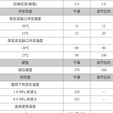
拉伸应变(断裂)
3.0
5.0
冲击性能
干燥
调节后的
简支梁缺口冲击强度
-30℃
11
12
23℃
15
20
简支梁无缺口冲击强度
-30℃
80
90
23℃
90
100
硬度
干燥
调节后的
球压硬度
270
160
热性能
干燥
调节后的
载荷下热变形温度
1.8 MPa,未退火
220
--
8.0 MPa,未退火
165
--
连续使用温度
1