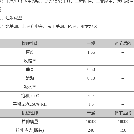
途：电气/电子应用领域、动力/其它工具、工程配件、工业应用、家电部
域
法：注射成型
区：北美洲、非洲和中东、拉丁美洲、欧洲、亚太地区
物理性能
干燥
调节后的
密度
1.56
--
收缩率
垂直
0.30
--
流动
0.10
--
吸水率
饱和,23℃
6.0
--
平衡,23℃,50% RH
1.5
--
机械性能
干燥
调节后的
拉伸模量
16500
10000
拉伸应力(断裂)
240
150