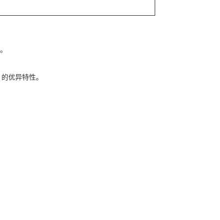
名。
on 的优异特性。