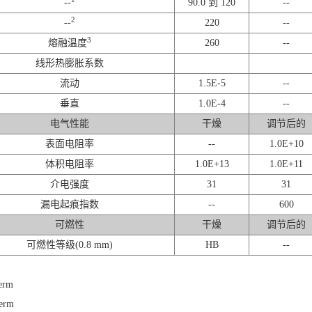
--
90.0 到 120
--
2
--
220
--
3
熔融温度
260
--
线形热膨胀系数
流动
1.5E-5
--
垂直
1.0E-4
--
电气性能
干燥
调节后的
表面电阻率
--
1.0E+10
体积电阻率
1.0E+13
1.0E+11
介电强度
31
31
漏电起痕指数
--
600
可燃性
干燥
调节后的
可燃性等级(0.8 mm)
HB
--
erm
Term