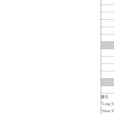
备注
1
Long T
2
Short 