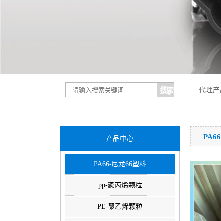
代理产
PA6
产品中心
PA66-尼龙66塑料
pp-聚丙烯颗粒
PE-聚乙烯颗粒