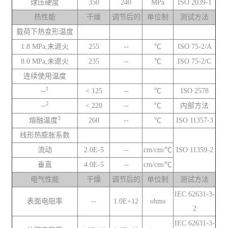
球压硬度
350
240
MPa
ISO 2039-1
热性能
干燥
调节后的
单位制
测试方法
载荷下热变形温度
1.8 MPa,未退火
255
--
℃
ISO 75-2/A
8.0 MPa,未退火
235
--
℃
ISO 75-2/C
连续使用温度
1
--
< 125
--
℃
ISO 2578
2
--
< 220
--
℃
内部方法
3
熔融温度
260
--
℃
ISO 11357-3
线形热膨胀系数
流动
2.0E-5
--
cm/cm/℃
ISO 11359-2
垂直
4.0E-5
--
cm/cm/℃
电气性能
干燥
调节后的
单位制
测试方法
IEC 62631-3-
表面电阻率
--
1.0E+12
ohms
2
IEC 62631-3-