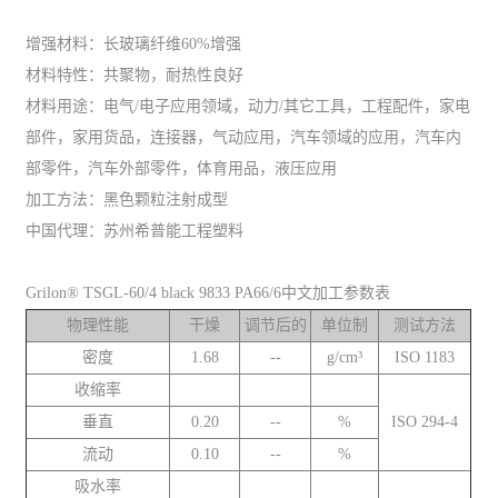
增强材料：长玻璃纤维60%增强
材料特性：共聚物，耐热性良好
材料用途：电气/电子应用领域，动力/其它工具，工程配件，家电
部件，家用货品，连接器，气动应用，汽车领域的应用，汽车内
部零件，汽车外部零件，体育用品，液压应用
加工方法：黑色颗粒注射成型
中国代理：苏州希普能工程塑料
Grilon® TSGL-60/4 black 9833 PA66/6中文加工参数表
物理性能
干燥
调节后的
单位制
测试方法
密度
1.68
--
g/cm³
ISO 1183
收缩率
垂直
0.20
--
%
ISO 294-4
流动
0.10
--
%
吸水率