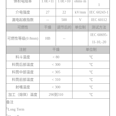
体积电阻率
1.0E+11
1.0E+10
ohms·m
1
介电强度
27
22
kV/mm
IEC 60243-1
漏电起痕指数
--
500
V
IEC 60112
可燃性
干燥
调节后的
单位制
测试方法
IEC 60695-
可燃性等级(0.8mm)
HB
--
11-10,-20
注射
干燥
单位制
料斗温度
< 80
℃
料筒后部温度
< 300
℃
料筒中部温度
< 305
℃
料筒前部温度
< 310
℃
射嘴温度
< 300
℃
加工（熔体）温度
290到310
℃
备注
1
Long Term
2