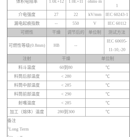
体积电阻率
1.0E+12
1.0E+11
ohms·m
1
介电强度
27
22
kV/mm
IEC 60243-1
漏电起痕指数
--
550
V
IEC 60112
可燃性
干燥
调节后的
单位制
测试方法
IEC 60695-
可燃性等级(0.8mm)
HB
--
11-10,-20
注射
干燥
单位制
料斗温度
60到80
℃
料筒后部温度
< 280
℃
料筒中部温度
< 285
℃
料筒前部温度
< 290
℃
射嘴温度
< 285
℃
加工（熔体）温度
280到300
℃
备注
1
Long Term
2