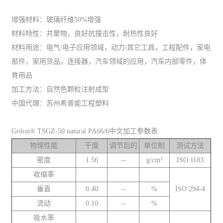
增强材料：玻璃纤维50%增强
材料特性：共聚物，良好抗撞击性，耐热性良好
材料用途：电气/电子应用领域，动力/其它工具，工程配件，家电
部件，家用货品，连接器，汽车领域的应用，汽车内部零件，体
育用品
加工方法：自然色颗粒注射成型
中国代理：苏州希普能工程塑料
Grilon® TSGZ-50 natural PA66/6中文加工参数表
物理性能
干燥
调节后的
单位制
测试方法
密度
1.56
--
g/cm³
ISO 1183
收缩率
垂直
0.40
--
%
ISO 294-4
流动
0.10
--
%
吸水率