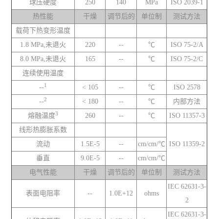
球压硬度
250
140
MPa
ISO 2039-1
热性能
干燥
调节后的
单位制
测试方法
载荷下热变形温度
1.8 MPa,未退火
220
--
℃
ISO 75-2/A
8.0 MPa,未退火
165
--
℃
ISO 75-2/C
连续使用温度
1
--
< 105
--
℃
ISO 2578
2
--
< 180
--
℃
内部方法
3
熔融温度
260
--
℃
ISO 11357-3
线形热膨胀系数
流动
1.5E-5
--
cm/cm/℃
ISO 11359-2
垂直
9.0E-5
--
cm/cm/℃
电气性能
干燥
调节后的
单位制
测试方法
IEC 62631-3-
表面电阻率
--
1.0E+12
ohms
2
IEC 62631-3-