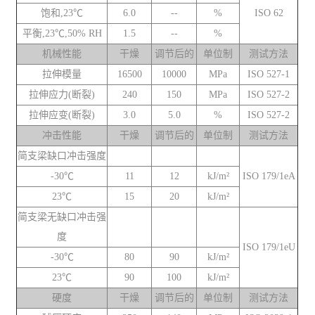
饱和,23℃
6.0
--
%
ISO 62
平衡,23℃,50% RH
1.5
--
%
机械性能
干燥
调节后的
单位制
测试方法
拉伸模量
16500
10000
MPa
ISO 527-1
拉伸应力(断裂)
240
150
MPa
ISO 527-2
拉伸应变(断裂)
3.0
5.0
%
ISO 527-2
冲击性能
干燥
调节后的
单位制
测试方法
简支梁缺口冲击强度
-30℃
11
12
kJ/m²
ISO 179/1eA
23℃
15
20
kJ/m²
简支梁无缺口冲击强
度
ISO 179/1eU
-30℃
80
90
kJ/m²
23℃
90
100
kJ/m²
硬度
干燥
调节后的
单位制
测试方法