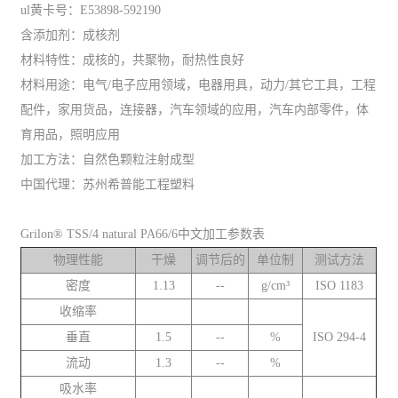
ul黄卡号：E53898-592190
含添加剂：成核剂
材料特性：成核的，共聚物，耐热性良好
材料用途：电气/电子应用领域，电器用具，动力/其它工具，工程
配件，家用货品，连接器，汽车领域的应用，汽车内部零件，体
育用品，照明应用
加工方法：自然色颗粒注射成型
中国代理：苏州希普能工程塑料
Grilon® TSS/4 natural PA66/6中文加工参数表
物理性能
干燥
调节后的
单位制
测试方法
密度
1.13
--
g/cm³
ISO 1183
收缩率
垂直
1.5
--
%
ISO 294-4
流动
1.3
--
%
吸水率