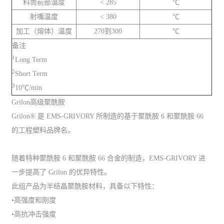
料筒前部温度
< 285
℃
射嘴温度
< 380
℃
加工（熔体）温度
270到300
℃
备注
1
Long Term
2
Short Term
3
10℃/min
Grilon高级聚酰胺
Grilon® 是 EMS-GRIVORY 所制造的基于聚酰胺 6 和聚酰胺 66
的工程塑料品牌名。
随着特种聚酰胺 6 和聚酰胺 66 合金的制造，EMS-GRIVORY 进
一步提高了 Grilon 的优异特性。
此组产品为半结晶聚酰胺材料，具备以下特性：
•高强度和刚度
•高抗冲击强度