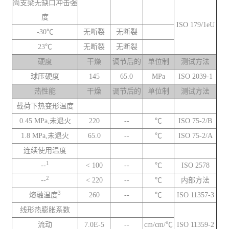
简支梁无缺口冲击强
度
ISO 179/1eU
-30℃
无断裂
无断裂
23℃
无断裂
无断裂
硬度
干燥
调节后的
单位制
测试方法
球压硬度
145
65.0
MPa
ISO 2039-1
热性能
干燥
调节后的
单位制
测试方法
载荷下热变形温度
0.45 MPa,未退火
220
--
℃
ISO 75-2/B
1.8 MPa,未退火
65.0
--
℃
ISO 75-2/A
连续使用温度
1
--
< 100
--
℃
ISO 2578
2
--
< 220
--
℃
内部方法
3
熔融温度
260
--
℃
ISO 11357-3
线形热膨胀系数
流动
7.0E-5
--
cm/cm/℃
ISO 11359-2