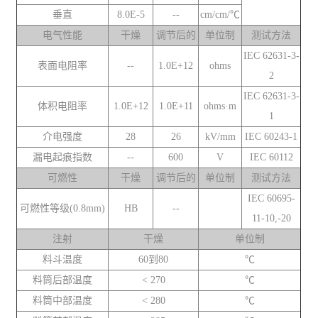
垂直
8.0E-5
--
cm/cm/℃
电气性能
干燥
调节后的
单位制
测试方法
IEC 62631-3-
表面电阻率
--
1.0E+12
ohms
2
IEC 62631-3-
体积电阻率
1.0E+12
1.0E+11
ohms·m
1
介电强度
28
26
kV/mm
IEC 60243-1
漏电起痕指数
--
600
V
IEC 60112
可燃性
干燥
调节后的
单位制
测试方法
IEC 60695-
可燃性等级(0.8mm)
HB
--
11-10,-20
注射
干燥
单位制
料斗温度
60到80
℃
料筒后部温度
< 270
℃
料筒中部温度
< 280
℃