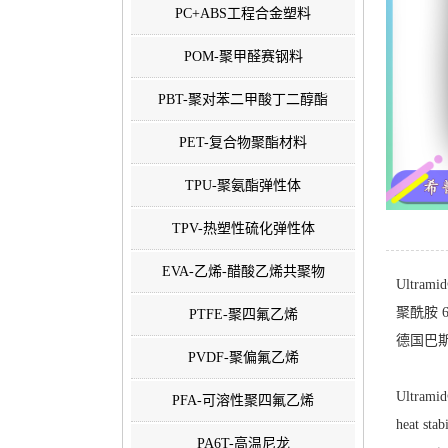
PC+ABS工程合金塑料
POM-聚甲醛赛钢料
PBT-聚对苯二甲酸丁二醇酯
PET-复合物聚酯材料
TPU-聚氨酯弹性体
TPV-热塑性硫化弹性体
EVA-乙烯-醋酸乙烯共聚物
Ultrami
聚酰胺 66
PTFE-聚四氟乙烯
德国巴斯夫-
PVDF-聚偏氟乙烯
Ultramid
PFA-可溶性聚四氟乙烯
heat sta
PA6T-高温尼龙