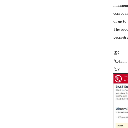
minimum 
compound
of up to
The proc
geometry
备注
1
0.4mm
2
5V