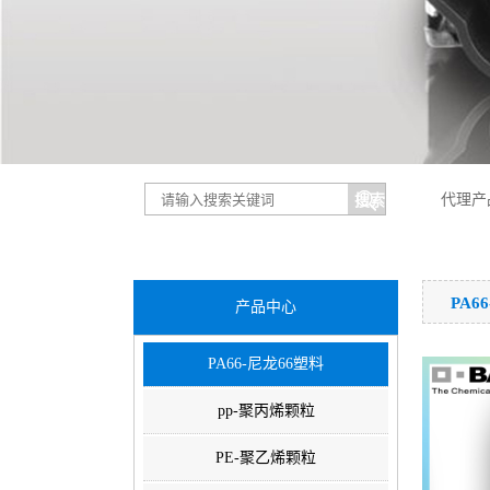
代理产
PA6
产品中心
PA66-尼龙66塑料
pp-聚丙烯颗粒
PE-聚乙烯颗粒