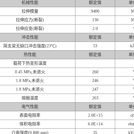
机械性能
额定值
单
拉伸模量
9400
M
拉伸应力(断裂)
130
M
拉伸应变(断裂)
2.0
冲击性能
额定值
单
简支梁无缺口冲击强度(23℃)
53
kJ
热性能
额定值
单
载荷下热变形温度
0.45 MPa,未退火
260
1.8 MPa,未退火
246
1.8 MPa,未退火
247
熔融温度
263
电气性能
额定值
单
表面电阻率
2.0E+15
o
体积电阻率
6.0E+14
oh
介电强度(0.800 mm)
35
kV