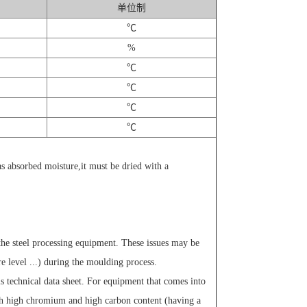
单位制
℃
%
℃
℃
℃
℃
has absorbed moisture,it must be dried with a
the steel processing equipment. These issues may be
e level ...) during the moulding process.
 technical data sheet. For equipment that comes into
th high chromium and high carbon content (having a