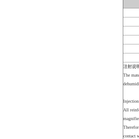
注射说
The mater
dehumidi
Injectio
All rein
magnifie
Therefor
contact 