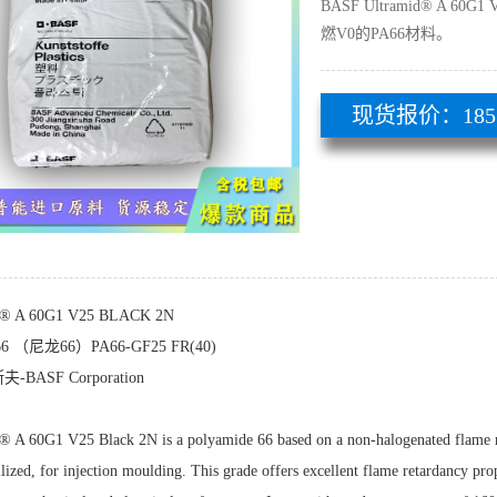
BASF Ultramid® A 
燃V0的PA66材料。
现货报价：185 51
d® A 60G1 V25 BLACK 2N
 （尼龙66）PA66-GF25 FR(40)
BASF Corporation
® A 60G1 V25 Black 2N is a polyamide 66 based on a non-halogenated flame ret
bilized, for injection moulding. This grade offers excellent flame retardancy 