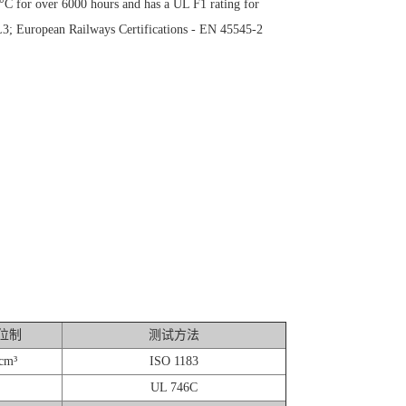
0°C for over 6000 hours and has a UL F1 rating for
L3; European Railways Certifications - EN 45545-2
位制
测试方法
cm³
ISO 1183
UL 746C