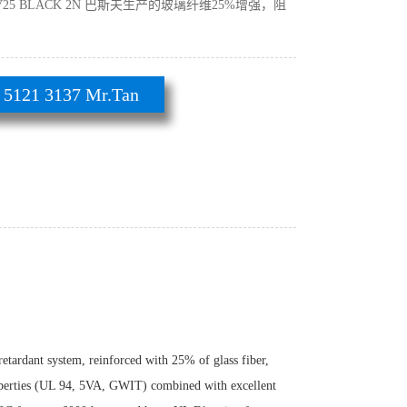
60G1 V25 BLACK 2N 巴斯夫生产的玻璃纤维25%增强，阻
21 3137 Mr.Tan
ardant system, reinforced with 25% of glass fiber,
properties (UL 94, 5VA, GWIT) combined with excellent