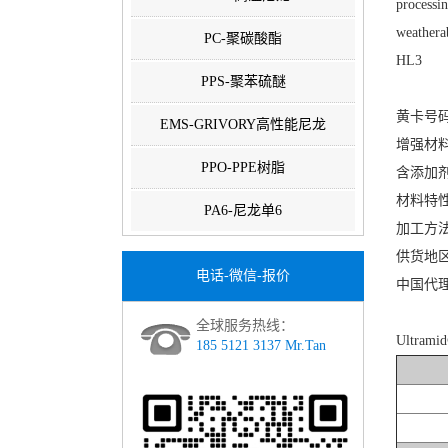
processi
weathera
PC-聚碳酸酯
HL3
PPS-聚苯硫醚
黄卡号码：E
EMS-GRIVORY高性能尼龙
增强材料
PPO-PPE树脂
含添加
材料特
PA6-尼龙单6
加工方
供货地
电话-微信-报价
中国代
全球服务热线：
Ultram
185 5121 3137 Mr.Tan