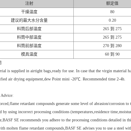
注射
额定值
干燥温度
80
建议的最大水分含量
0.20
料筒后部温度
265 到 275
料筒中部温度
265 到 275
料筒前部温度
270 到 280
模具温度
60 到 90
明
ial is supplied in airtight bags,ready for use. In case that the virgin material 
fied air drying equipment,dew Point mini -20℃. Recommended time 2-4h.
n Advice:
forced,flame retardant compounds generate some level of abrasion/corrosion to 
d by using incorrect processing conditions (temperatures,residence time,moistur
e,BASF SE recommends you adhere to the processing conditions detailed in this
with molten flame retardant compounds,BASF SE advises you to use a steel wi