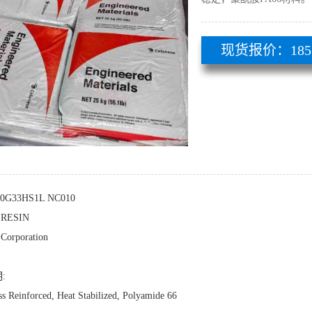
现货报价：185 51
70G33HS1L NC010
RESIN
 Corporation
:
s Reinforced, Heat Stabilized, Polyamide 66