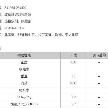
E41938-234409
：玻璃纤维33%增强
剂：热稳定剂、脱模剂
>PA66-GF33<
区：北美洲、非洲和中东、拉丁美洲、欧洲、亚太地区
能
物理性能
干燥
调节后的
密度
1.39
--
收缩率
垂直
1.1
--
流动
0.30
--
吸水率
24 hr,23℃
1.2
--
饱和,23℃,2.00 mm
5.7
--