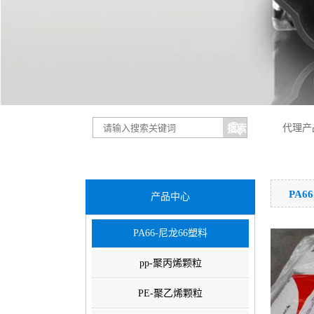
代理产
PA6
产品中心
PA66-尼龙66塑料
pp-聚丙烯颗粒
PE-聚乙烯颗粒