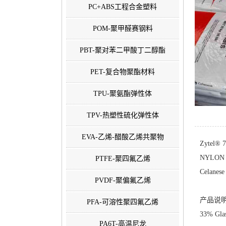
PC+ABS工程合金塑料
POM-聚甲醛赛钢料
PBT-聚对苯二甲酸丁二醇酯
PET-复合物聚酯材料
TPU-聚氨酯弹性体
TPV-热塑性硫化弹性体
EVA-乙烯-醋酸乙烯共聚物
Zytel® 
NYLON 
PTFE-聚四氟乙烯
Celanese
PVDF-聚偏氟乙烯
产品说明
PFA-可溶性聚四氟乙烯
33% Glas
PA6T-高温尼龙