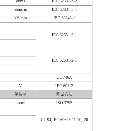
ohms
IEC 62631-3-2
ohms·m
IEC 62631-3-1
kV/mm
IEC 60243-1
IEC 62631-2-1
IEC 62631-2-1
UL 746A
V
IEC 60112
单位制
测试方法
mm/min
ISO 3795
UL 94,IEC 60695-11-10,-20