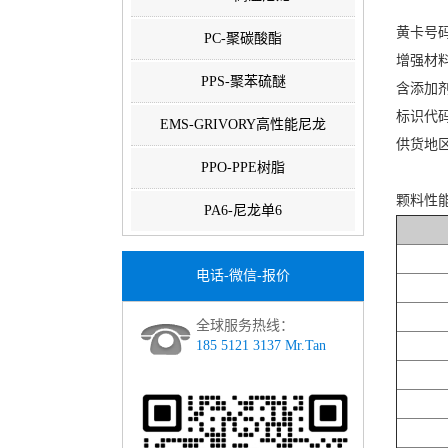
黄卡号码：
PC-聚碳酸酯
增强材料
PPS-聚苯硫醚
含添加
标识代码：
EMS-GRIVORY高性能尼龙
供货地
PPO-PPE树脂
颗料性
PA6-尼龙单6
电话-微信-报价
全球服务热线：
185 5121 3137 Mr.Tan