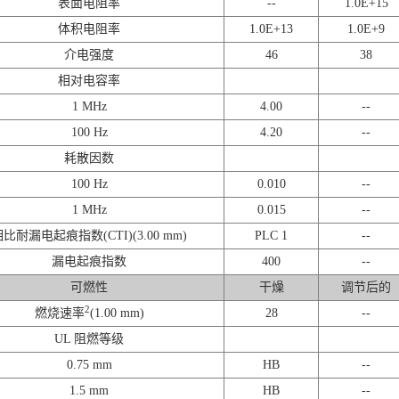
表面电阻率
--
1.0E+15
体积电阻率
1.0E+13
1.0E+9
介电强度
46
38
相对电容率
1 MHz
4.00
--
100 Hz
4.20
--
耗散因数
100 Hz
0.010
--
1 MHz
0.015
--
比耐漏电起痕指数(CTI)(3.00 mm)
PLC 1
--
漏电起痕指数
400
--
可燃性
干燥
调节后的
2
燃烧速率
(1.00 mm)
28
--
UL 阻燃等级
0.75 mm
HB
--
1.5 mm
HB
--