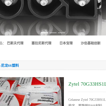
品：
巴斯夫代理
塞拉尼斯代理
日本宝理
沙伯基础创新
6-尼龙66塑料
Zytel 70G33H
Celanese Zytel 70
稳定，聚酰胺PA66材料。