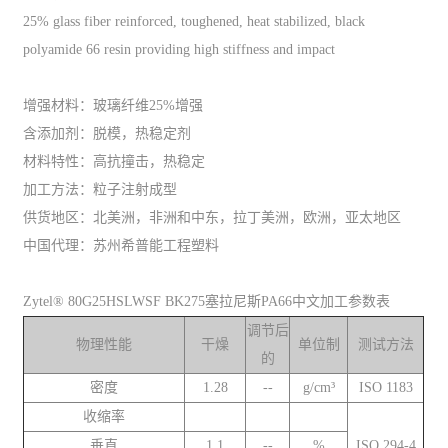
25% glass fiber reinforced, toughened, heat stabilized, black
polyamide 66 resin providing high stiffness and impact
增强材料：玻璃纤维25%增强
含添加剂：脱模，热稳定剂
材料特性：高抗撞击，热稳定
加工方法：粒子注射成型
供货地区：北美洲，非洲和中东，拉丁美洲，欧洲，亚太地区
中国代理：苏州希普能工程塑料
Zytel® 80G25HSLWSF BK275塞拉尼斯PA66中文加工参数表
调节后
物理性能
干燥
单位制
测试方法
的
密度
1.28
--
g/cm³
ISO 1183
收缩率
垂直
1.1
--
%
ISO 294-4