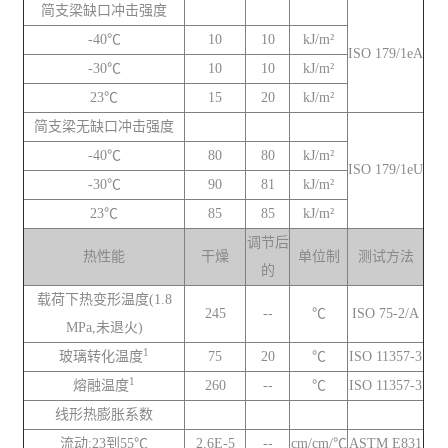
简支梁缺口冲击强度
-40℃
10
10
kJ/m²
ISO 179/1eA
-30℃
10
10
kJ/m²
23℃
15
20
kJ/m²
简支梁无缺口冲击强度
-40℃
80
80
kJ/m²
ISO 179/1eU
-30℃
90
81
kJ/m²
23℃
85
85
kJ/m²
调节后
热性能
干燥
单位制
测试方法
的
载荷下热变形温度(1.8
245
--
℃
ISO 75-2/A
MPa,未退火)
1
玻璃转化温度
75
20
℃
ISO 11357-3
1
熔融温度
260
--
℃
ISO 11357-3
线形热膨胀系数
流动:23到55℃
2.6E-5
--
cm/cm/℃
ASTM E831