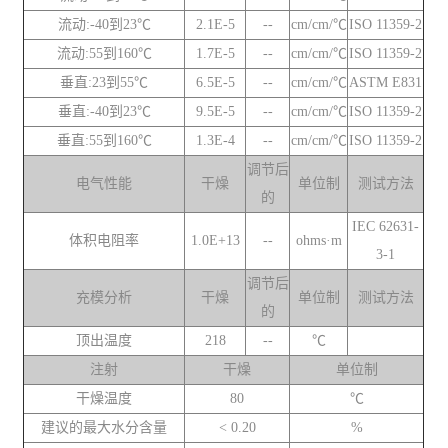
流动:-40到23℃
2.1E-5
--
cm/cm/℃
ISO 11359-2
流动:55到160℃
1.7E-5
--
cm/cm/℃
ISO 11359-2
垂直:23到55℃
6.5E-5
--
cm/cm/℃
ASTM E831
垂直:-40到23℃
9.5E-5
--
cm/cm/℃
ISO 11359-2
垂直:55到160℃
1.3E-4
--
cm/cm/℃
ISO 11359-2
调节后
电气性能
干燥
单位制
测试方法
的
IEC 62631-
体积电阻率
1.0E+13
--
ohms·m
3-1
调节后
充模分析
干燥
单位制
测试方法
的
顶出温度
218
--
℃
注射
干燥
单位制
干燥温度
80
℃
建议的最大水分含量
< 0.20
%