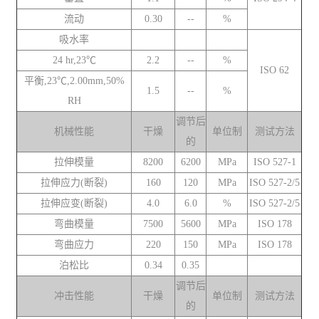
流动
0.30
--
%
吸水率
24 hr,23℃
2.2
--
%
ISO 62
平衡,23℃,2.00mm,50%
1.5
--
%
RH
调节后
机械性能
干燥
单位制
测试方法
的
拉伸模量
8200
6200
MPa
ISO 527-1
拉伸应力(断裂)
160
120
MPa
ISO 527-2/5
拉伸应变(断裂)
4.0
6.0
%
ISO 527-2/5
弯曲模量
7500
5600
MPa
ISO 178
弯曲应力
220
150
MPa
ISO 178
泊松比
0.34
0.35
调节后
冲击性能
干燥
单位制
测试方法
的