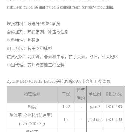
stabilised nylon 66 and nylon 6 comelt resin for blow moulding.
增强材料：玻璃纤维18%增强
含添加剂：热稳定剂，冲击改性剂
材料特性：热稳定
加工方法：粒子吹塑成型
供货地区：北美洲，非洲和中东，拉丁美洲，欧洲，亚太地区
中国代理：苏州希普能工程塑料
Zytel® BM74G18HS BK553塞拉尼斯PA66中文加工参数表
调节
物理性能
干燥
单位制
测试方法
后的
密度
1.22
--
g/cm³
ISO 1183
熔流率（熔体流动速率）
1.2
--
g/10 min
ISO 1133
(275℃/10.0kg)