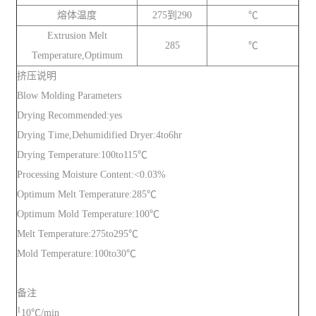
熔体温度
275到290
℃
Extrusion Melt
285
℃
Temperature,Optimum
挤压说明
Blow Molding Parameters
Drying Recommended:yes
Drying Time,Dehumidified Dryer:4to6hr
Drying Temperature:100to115℃
Processing Moisture Content:<0.03%
Optimum Melt Temperature:285℃
Optimum Mold Temperature:100℃
Melt Temperature:275to295℃
Mold Temperature:100to30℃
备注
1
10℃/min