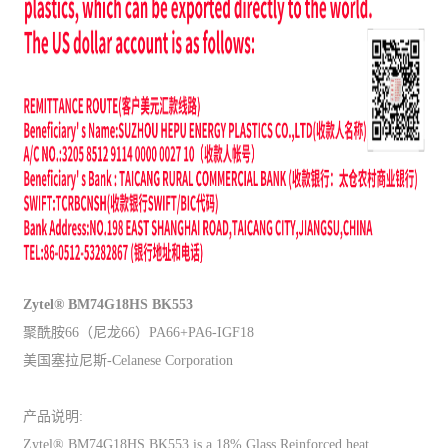
Zytel® BM74G18HS BK553
聚酰胺66（尼龙66）PA66+PA6-IGF18
美国塞拉尼斯-Celanese Corporation
产品说明:
Zytel® BM74G18HS BK553 is a 18% Glass Reinforced heat