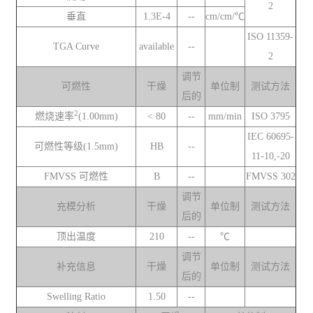
2
垂直
1.3E-4
--
cm/cm/℃
ISO 11359-
TGA Curve
available
--
2
调节
可燃性
干燥
单位制
测试方法
后的
2
燃烧速率
(1.00mm)
< 80
--
mm/min
ISO 3795
IEC 60695-
可燃性等级(1.5mm)
HB
--
11-10,-20
FMVSS 可燃性
B
--
FMVSS 302
调节
充模分析
干燥
单位制
测试方法
后的
顶出温度
210
--
℃
调节
补充信息
干燥
单位制
测试方法
后的
Swelling Ratio
1.50
--