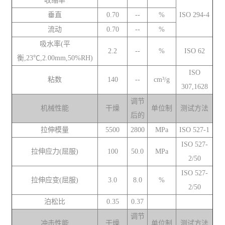
收缩率
垂直
0.70
--
%
ISO 294-4
流动
0.70
--
%
吸水率(平
2.2
--
%
ISO 62
衡,23℃,2.00mm,50%RH)
ISO
粘数
140
--
cm³/g
307,1628
调节
机械性能
干燥
单位制
测试方法
后的
拉伸模量
5500
2800
MPa
ISO 527-1
ISO 527-
拉伸应力(屈服)
100
50.0
MPa
2/50
ISO 527-
拉伸应变(屈服)
3.0
8.0
%
2/50
泊松比
0.35
0.37
调节
冲击性能
干燥
单位制
测试方法