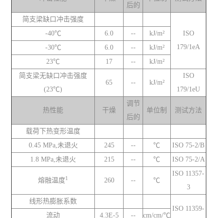
后的
简支梁缺口冲击强度
-40℃
6.0
--
kJ/m²
ISO
179/1eA
-30℃
6.0
--
kJ/m²
23℃
17
--
kJ/m²
简支梁无缺口冲击强度
ISO
65
--
kJ/m²
(23℃)
179/1eU
调节
热性能
干燥
单位制
测试方法
后的
载荷下热变形温度
0.45 MPa,未退火
245
--
℃
ISO 75-2/B
1.8 MPa,未退火
215
--
℃
ISO 75-2/A
ISO 11357-
1
熔融温度
260
--
℃
3
线形热膨胀系数
ISO 11359-
流动
4.3E-5
--
cm/cm/℃