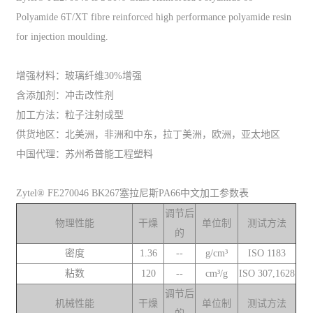
Polyamide 6T/XT fibre reinforced high performance polyamide resin
for injection moulding.
增强材料：玻璃纤维30%增强
含添加剂：冲击改性剂
加工方法：粒子注射成型
供货地区：北美洲，非洲和中东，拉丁美洲，欧洲，亚太地区
中国代理：苏州希普能工程塑料
Zytel® FE270046 BK267塞拉尼斯PA66中文加工参数表
调节后
物理性能
干燥
单位制
测试方法
的
密度
1.36
--
g/cm³
ISO 1183
粘数
120
--
cm³/g
ISO 307,1628
调节后
机械性能
干燥
单位制
测试方法