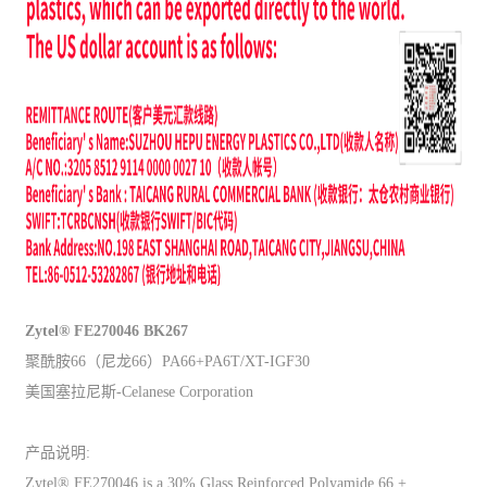
Zytel® FE270046 BK267
聚酰胺66（尼龙66）PA66+PA6T/XT-IGF30
美国塞拉尼斯-Celanese Corporation
产品说明:
Zytel® FE270046 is a 30% Glass Reinforced Polyamide 66 +