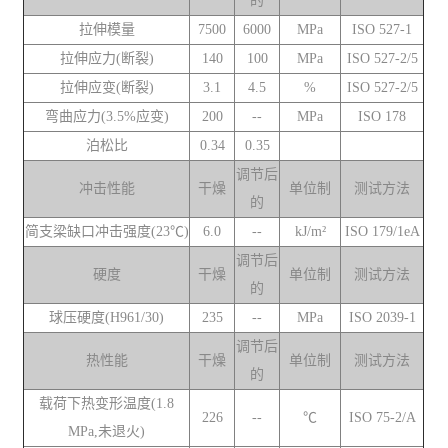
的
拉伸模量
7500
6000
MPa
ISO 527-1
拉伸应力(断裂)
140
100
MPa
ISO 527-2/5
拉伸应变(断裂)
3.1
4.5
%
ISO 527-2/5
弯曲应力(3.5%应变)
200
--
MPa
ISO 178
泊松比
0.34
0.35
调节后
冲击性能
干燥
单位制
测试方法
的
简支梁缺口冲击强度(23℃)
6.0
--
kJ/m²
ISO 179/1eA
调节后
硬度
干燥
单位制
测试方法
的
球压硬度(H961/30)
235
--
MPa
ISO 2039-1
调节后
热性能
干燥
单位制
测试方法
的
载荷下热变形温度(1.8
226
--
℃
ISO 75-2/A
MPa,未退火)