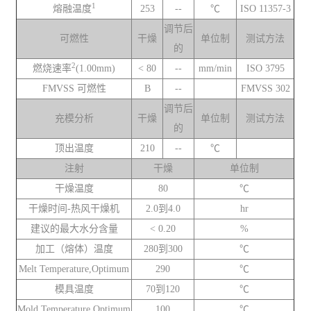
1
熔融温度
253
--
℃
ISO 11357-3
调节后
可燃性
干燥
单位制
测试方法
的
2
燃烧速率
(1.00mm)
< 80
--
mm/min
ISO 3795
FMVSS 可燃性
B
--
FMVSS 302
调节后
充模分析
干燥
单位制
测试方法
的
顶出温度
210
--
℃
注射
干燥
单位制
干燥温度
80
℃
干燥时间-热风干燥机
2.0到4.0
hr
建议的最大水分含量
< 0.20
%
加工（熔体）温度
280到300
℃
Melt Temperature,Optimum
290
℃
模具温度
70到120
℃
Mold Temperature,Optimum
100
℃