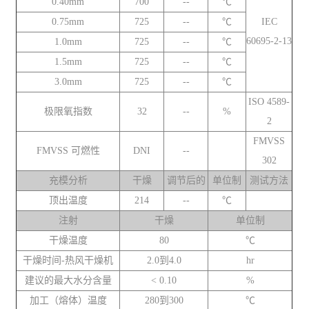
0.40mm
700
--
℃
0.75mm
725
--
℃
IEC
60695-2-13
1.0mm
725
--
℃
1.5mm
725
--
℃
3.0mm
725
--
℃
ISO 4589-
极限氧指数
32
--
%
2
FMVSS
FMVSS 可燃性
DNI
--
302
充模分析
干燥
调节后的
单位制
测试方法
顶出温度
214
--
℃
注射
干燥
单位制
干燥温度
80
℃
干燥时间-热风干燥机
2.0到4.0
hr
建议的最大水分含量
< 0.10
%
加工（熔体）温度
280到300
℃