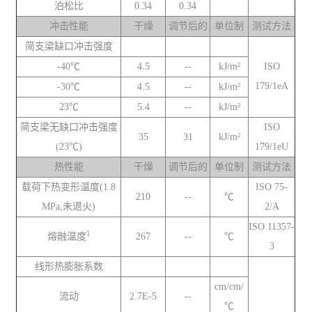
泊松比
0.34
0.34
冲击性能
干燥
调节后的
单位制
测试方法
简支梁缺口冲击强度
-40℃
4.5
--
kJ/m²
ISO
179/1eA
-30℃
4.5
--
kJ/m²
23℃
5.4
--
kJ/m²
简支梁无缺口冲击强度
ISO
35
31
kJ/m²
(23℃)
179/1eU
热性能
干燥
调节后的
单位制
测试方法
载荷下热变形温度(1.8
ISO 75-
210
--
℃
MPa,未退火)
2/A
ISO 11357-
1
熔融温度
267
--
℃
3
线形热膨胀系数
cm/cm/
流动
2.7E-5
--
℃