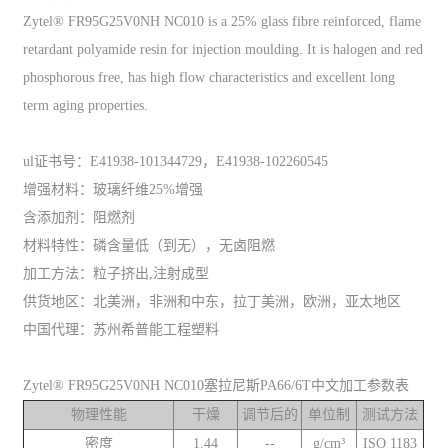
Zytel® FR95G25V0NH NC010 is a 25% glass fibre reinforced, flame
retardant polyamide resin for injection moulding. It is halogen and red
phosphorous free, has high flow characteristics and excellent long
term aging properties.
ul证书号：E41938-101344729，E41938-102260545
增强材料：玻璃纤维25%增强
含添加剂：阻燃剂
材料特性：磷含量低（到无），无卤阻燃
加工方法：粒子挤出,注射成型
供货地区：北美洲，非洲和中东，拉丁美洲，欧洲，亚太地区
中国代理：苏州希普能工程塑料
Zytel® FR95G25V0NH NC010塞拉尼斯PA66/6T中文加工参数表
物理性能
干燥
调节后的
单位制
测试方法
密度
1.44
--
g/cm³
ISO 1183