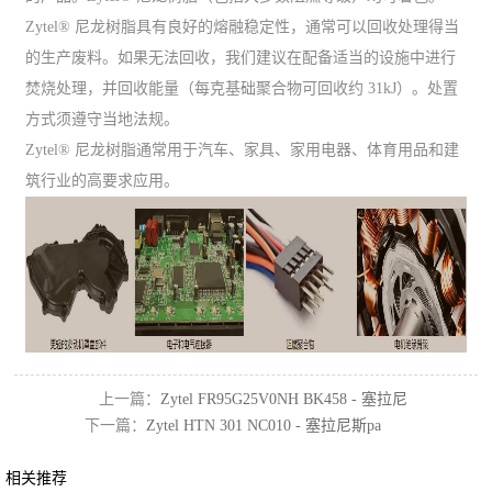
Zytel® 尼龙树脂具有良好的熔融稳定性，通常可以回收处理得当
的生产废料。如果无法回收，我们建议在配备适当的设施中进行
焚烧处理，并回收能量（每克基础聚合物可回收约 31kJ）。处置
方式须遵守当地法规。
Zytel® 尼龙树脂通常用于汽车、家具、家用电器、体育用品和建
筑行业的高要求应用。
上一篇：
Zytel FR95G25V0NH BK458 - 塞拉尼
下一篇：
Zytel HTN 301 NC010 - 塞拉尼斯pa
斯pa66/6t增强阻燃
相关推荐