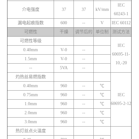
IEC
介电强度
37
37
kV/mm
60243-1
漏电起痕指数
600
--
V
IEC 60112
可燃性
干燥
调节后的
单位制
测试方法
可燃性等级
IEC
0.40mm
V-0
--
60695-11-
1.5mm
V-0
--
10,-20
--
5VA
--
灼热丝易燃指数
0.40mm
960
--
℃
0.75mm
960
--
℃
IEC
60695-2-12
1.0mm
960
--
℃
2.0mm
960
--
℃
3.0mm
960
--
℃
热灯丝点火温度