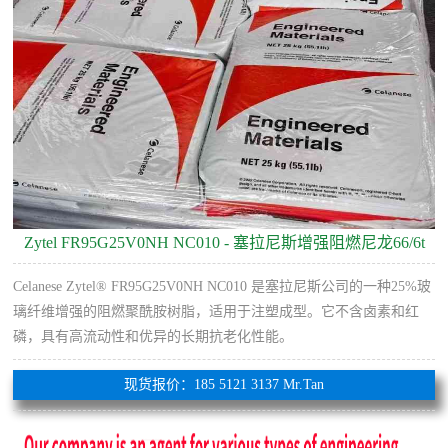
Zytel FR95G25V0NH NC010 - 塞拉尼斯增强阻燃尼龙66/6t
Celanese Zytel® FR95G25V0NH NC010 是塞拉尼斯公司的一种25%玻
璃纤维增​​强的阻燃聚酰胺树脂，适用于注塑成型。它不含卤素和红
磷，具有高流动性和优异的长期抗老化性能。
现货报价：185 5121 3137 Mr.Tan