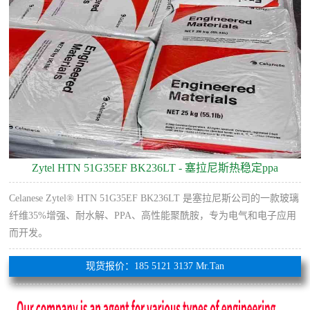
Zytel HTN 51G35EF BK236LT - 塞拉尼斯热稳定ppa
Celanese Zytel® HTN 51G35EF BK236LT 是塞拉尼斯公司的一款玻璃
纤维35%增​​强、耐水解、PPA、高性能聚酰胺，专为电气和电子应用
而开发。
现货报价：185 5121 3137 Mr.Tan