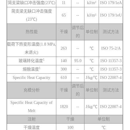
简支梁缺口冲击强度(23℃)
11
--
kJ/m²
ISO 179/1eA
简支梁无缺口冲击强度
65
--
kJ/m²
ISO 179/1eU
(23℃)
调节后
热性能
干燥
单位制
测试方法
的
载荷下热变形温度(1.8 MPa,
263
--
℃
ISO 75-2/A
未退火)
1
玻璃转化温度
140
95.0
℃
ISO 11357-3
1
熔融温度
300
--
℃
ISO 11357-3
Specific Heat Capacity
610
--
J/kg/℃
ISO 22007-4
调节后
充模分析
干燥
单位制
测试方法
的
Specific Heat Capacity of
1820
--
J/kg/℃
ISO 22007-4
Melt
注射
干燥
单位制
干燥温度
100
℃