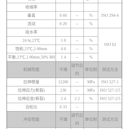
收缩率
垂直
0.60
--
%
ISO 294-4
流动
0.20
--
%
吸水率
24 hr,23℃
1.0
--
%
ISO 62
饱和,23℃,2.00mm
4.0
--
%
平衡,23℃,2.00mm,50% RH
1.4
--
%
调节后
机械性能
干燥
单位制
测试方法
的
拉伸模量
12200
--
MPa
ISO 527-1
拉伸应力(断裂)
230
--
MPa
ISO 527-2/5
拉伸应变(断裂)
2.4
2.2
%
ISO 527-2/5
泊松比
0.33
--
调节后
冲击性能
干燥
单位制
测试方法
的