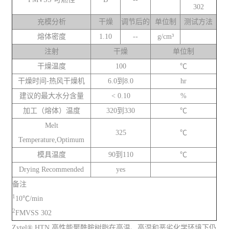
302
充模分析
干燥
调节后的
单位制
测试方法
熔体密度
1.10
--
g/cm³
注射
干燥
单位制
干燥温度
100
℃
干燥时间-热风干燥机
6.0到8.0
hr
建议的最大水分含量
< 0.10
%
加工（熔体）温度
320到330
℃
Melt
325
℃
Temperature,Optimum
模具温度
90到110
℃
Drying Recommended
yes
备注
1
10℃/min
2
FMVSS 302
Zytel® HTN 高性能聚酰胺树脂在高温、高湿和恶劣化学环境下仍