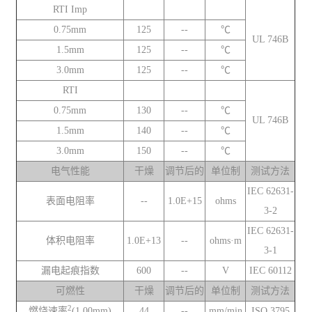
RTI Imp
0.75mm
125
--
℃
UL 746B
1.5mm
125
--
℃
3.0mm
125
--
℃
RTI
0.75mm
130
--
℃
UL 746B
1.5mm
140
--
℃
3.0mm
150
--
℃
电气性能
干燥
调节后的
单位制
测试方法
IEC 62631-
表面电阻率
--
1.0E+15
ohms
3-2
IEC 62631-
体积电阻率
1.0E+13
--
ohms·m
3-1
漏电起痕指数
600
--
V
IEC 60112
可燃性
干燥
调节后的
单位制
测试方法
2
燃烧速率
(1.00mm)
44
--
mm/min
ISO 3795