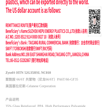
Zytel® HTN 52G35HSL NC010
聚酰胺 66/6T 共聚物（尼龙66/6T）PA6T/66-GF35
美国塞拉尼斯-Celanese Corporation
产品说明:
35% Glass Reinforced, PPA, High Performance Polyamide