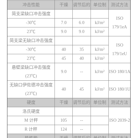
冲击性能
干燥
调节后的
单位制
测试方法
简支梁缺口冲击强度
ISO
-30℃
7.0
6.0
kJ/m²
179/1eA
23℃
9.0
9.0
kJ/m²
简支梁无缺口冲击强度
ISO
-30℃
40
35
kJ/m²
179/1eU
23℃
45
40
kJ/m²
悬壁梁缺口冲击强度
9.0
--
kJ/m²
ISO 180/1A
(23℃)
无缺口伊佐德冲击强度
40
45
kJ/m²
ISO 180/1U
(23℃)
硬度
干燥
调节后的
单位制
测试方法
洛氏硬度
M 计秤
105
--
ISO 2039-2
R 计秤
124
--