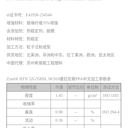
ul证书号：E41938-234544
增强材料：玻璃纤维35%增强
含添加剂：热稳定剂，脱模
材料特性：热稳定
加工方法：粒子注射成型
供货地区：北美洲，非洲和中东，拉丁美洲，欧洲，亚太地区
中国代理：苏州希普能工程塑料
Zytel® HTN 52G35HSL NC010塞拉尼斯PPA中文加工参数表
物理性能
干燥
调节后的
单位制
测试方法
密度
1.45
--
g/cm³
ISO 1183
收缩率
垂直
0.90
--
%
ISO 294-4
流动
0.30
--
%