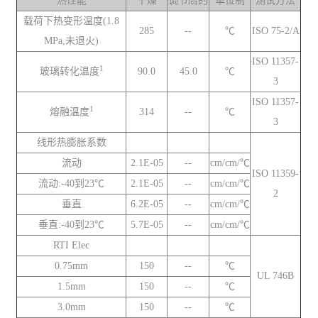
热性能
干燥
调节后的
单位制
测试方法
载荷下热变形温度(1.8
285
--
℃
ISO 75-2/A
MPa,未退火)
ISO 11357-
1
玻璃转化温度
90.0
45.0
℃
3
ISO 11357-
1
熔融温度
314
--
℃
3
线形热膨胀系数
流动
2.1E-05
--
cm/cm/℃
ISO 11359-
流动:-40到23℃
2.1E-05
--
cm/cm/℃
2
垂直
6.2E-05
--
cm/cm/℃
垂直:-40到23℃
5.7E-05
--
cm/cm/℃
RTI Elec
0.75mm
150
--
℃
UL 746B
1.5mm
150
--
℃
3.0mm
150
--
℃