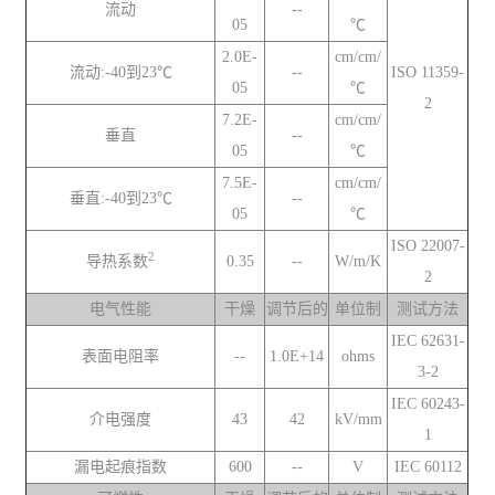
流动
--
05
℃
2.0E-
cm/cm/
流动:-40到23℃
--
ISO 11359-
05
℃
2
7.2E-
cm/cm/
垂直
--
05
℃
7.5E-
cm/cm/
垂直:-40到23℃
--
05
℃
ISO 22007-
2
导热系数
0.35
--
W/m/K
2
电气性能
干燥
调节后的
单位制
测试方法
IEC 62631-
表面电阻率
--
1.0E+14
ohms
3-2
IEC 60243-
介电强度
43
42
kV/mm
1
漏电起痕指数
600
--
V
IEC 60112