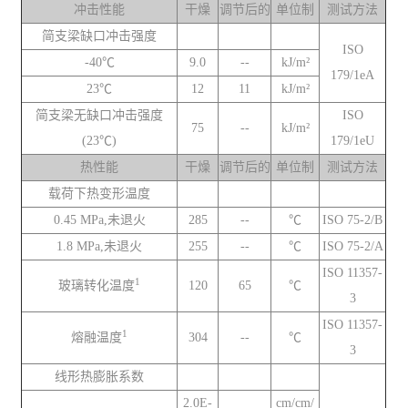
冲击性能
干燥
调节后的
单位制
测试方法
简支梁缺口冲击强度
ISO
-40℃
9.0
--
kJ/m²
179/1eA
23℃
12
11
kJ/m²
简支梁无缺口冲击强度
ISO
75
--
kJ/m²
(23℃)
179/1eU
热性能
干燥
调节后的
单位制
测试方法
载荷下热变形温度
0.45 MPa,未退火
285
--
℃
ISO 75-2/B
1.8 MPa,未退火
255
--
℃
ISO 75-2/A
ISO 11357-
1
玻璃转化温度
120
65
℃
3
ISO 11357-
1
熔融温度
304
--
℃
3
线形热膨胀系数
2.0E-
cm/cm/