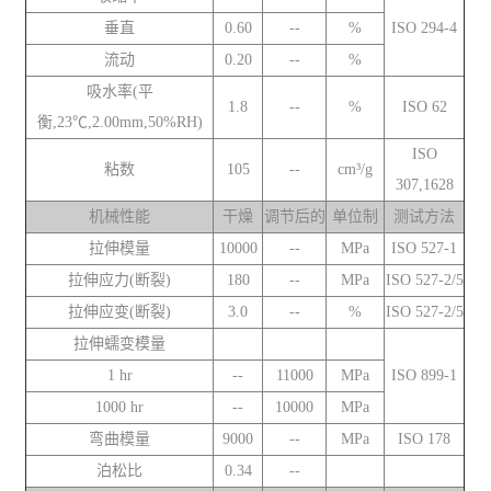
垂直
0.60
--
%
ISO 294-4
流动
0.20
--
%
吸水率(平
1.8
--
%
ISO 62
衡,23℃,2.00mm,50%RH)
ISO
粘数
105
--
cm³/g
307,1628
机械性能
干燥
调节后的
单位制
测试方法
拉伸模量
10000
--
MPa
ISO 527-1
拉伸应力(断裂)
180
--
MPa
ISO 527-2/5
拉伸应变(断裂)
3.0
--
%
ISO 527-2/5
拉伸蠕变模量
1 hr
--
11000
MPa
ISO 899-1
1000 hr
--
10000
MPa
弯曲模量
9000
--
MPa
ISO 178
泊松比
0.34
--