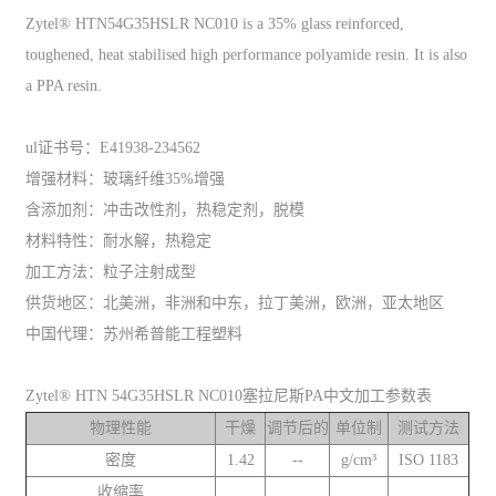
Zytel® HTN54G35HSLR NC010 is a 35% glass reinforced,
toughened, heat stabilised high performance polyamide resin. It is also
a PPA resin.
ul证书号：E41938-234562
增强材料：玻璃纤维35%增强
含添加剂：冲击改性剂，热稳定剂，脱模
材料特性：耐水解，热稳定
加工方法：粒子注射成型
供货地区：北美洲，非洲和中东，拉丁美洲，欧洲，亚太地区
中国代理：苏州希普能工程塑料
Zytel® HTN 54G35HSLR NC010塞拉尼斯PA中文加工参数表
物理性能
干燥
调节后的
单位制
测试方法
密度
1.42
--
g/cm³
ISO 1183
收缩率