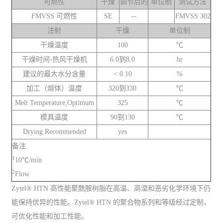
可燃性
干燥
调节后的
单位制
测试方法
FMVSS 可燃性
SE
--
FMVSS 302
注射
干燥
单位制
干燥温度
100
℃
干燥时间-热风干燥机
6.0到8.0
hr
建议的最大水分含量
< 0.10
%
加工（熔体）温度
320到330
℃
Melt Temperature,Optimum
325
℃
模具温度
90到130
℃
Drying Recommended
yes
备注
1
10℃/min
2
Flow
Zytel® HTN 高性能聚酰胺树脂在高温、高湿和恶劣化学环境下仍
能保持优异的性能。Zytel® HTN 的聚合物系列和等级经过定制，
可优化性能和加工性能。