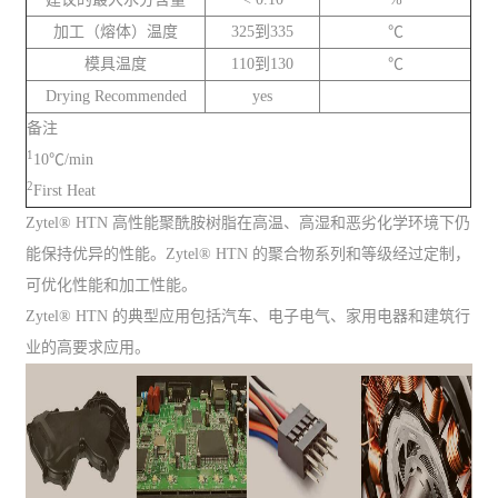
加工（熔体）温度
325到335
℃
模具温度
110到130
℃
Drying Recommended
yes
备注
1
10℃/min
2
First Heat
Zytel® HTN 高性能聚酰胺树脂在高温、高湿和恶劣化学环境下仍
能保持优异的性能。Zytel® HTN 的聚合物系列和等级经过定制，
可优化性能和加工性能。
Zytel® HTN 的典型应用包括汽车、电子电气、家用电器和建筑行
业的高要求应用。