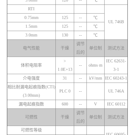
3.0mm
120
--
℃
RTI
0.75mm
125
--
℃
UL 746B
1.5mm
125
--
℃
3.0mm
130
--
℃
调节
电气性能
干燥
单位制
测试方法
后的
>
IEC 62631-
体积电阻率
--
ohms·m
1.0E+13
3-1
介电强度
31
--
kV/mm
IEC 60243-1
相比耐漏电起痕指数(CTI)
PLC 0
--
UL 746A
(3.00mm)
漏电起痕指数
600
--
V
IEC 60112
调节
可燃性
干燥
单位制
测试方法
后的
可燃性等级
IEC 60695-