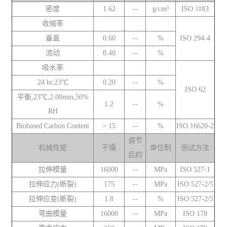
密度
1.62
--
g/cm³
ISO 1183
收缩率
垂直
0.60
--
%
ISO 294-4
流动
0.40
--
%
吸水率
24 hr,23℃
0.20
--
%
ISO 62
平衡,23℃,2.00mm,50%
1.2
--
%
RH
Biobased Carbon Content
> 15
--
%
ISO 16620-2
调节
机械性能
干燥
单位制
测试方法
后的
拉伸模量
16000
--
MPa
ISO 527-1
拉伸应力(断裂)
175
--
MPa
ISO 527-2/5
拉伸应变(断裂)
1.8
--
%
ISO 527-2/5
弯曲模量
16000
--
MPa
ISO 178