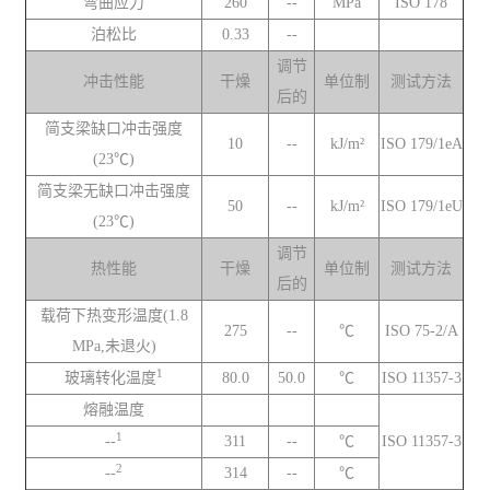
弯曲应力
260
--
MPa
ISO 178
泊松比
0.33
--
调节
冲击性能
干燥
单位制
测试方法
后的
简支梁缺口冲击强度
10
--
kJ/m²
ISO 179/1eA
(23℃)
简支梁无缺口冲击强度
50
--
kJ/m²
ISO 179/1eU
(23℃)
调节
热性能
干燥
单位制
测试方法
后的
载荷下热变形温度(1.8
275
--
℃
ISO 75-2/A
MPa,未退火)
1
玻璃转化温度
80.0
50.0
℃
ISO 11357-3
熔融温度
1
--
311
--
℃
ISO 11357-3
2
--
314
--
℃