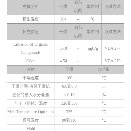
调节
充模分析
干燥
单位制
测试方法
后的
顶出温度
264
--
℃
调节
补充信息
干燥
单位制
测试方法
后的
Emission of Organic
35.0
--
µgC/g
VDA 277
Compounds
Odor
4.50
--
VDA 270
注射
干燥
单位制
干燥温度
100
℃
干燥时间-热风干燥机
6.0到8.0
hr
建议的最大水分含量
< 0.10
%
加工（熔体）温度
320到330
℃
Melt Temperature,Optimum
325
℃
模具温度
90到110
℃
Mold