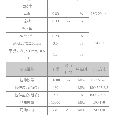
收缩率
垂直
0.80
--
%
ISO 294-4
流动
0.30
--
%
吸水率
24 hr,23℃
0.20
--
%
ISO 62
饱和,23℃,2.00mm
3.0
--
%
平衡,23℃,2.00mm,50%
1.3
--
%
RH
调节
机械性能
干燥
单位制
测试方法
后的
拉伸模量
11800
--
MPa
ISO 527-1
拉伸应力(断裂)
160
--
MPa
ISO 527-2/5
拉伸应变(断裂)
2.0
--
%
ISO 527-2/5
弯曲模量
10000
--
MPa
ISO 178
弯曲应力
240
210
MPa
ISO 178