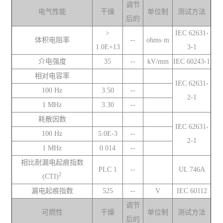
调节
电气性能
干燥
单位制
测试方法
后的
>
IEC 62631-
体积电阻率
--
ohms·m
1.0E+13
3-1
介电强度
35
--
kV/mm
IEC 60243-1
相对电容率
IEC 62631-
100 Hz
3.50
--
2-1
1 MHz
3.30
--
耗散因数
IEC 62631-
100 Hz
5.0E-3
--
2-1
1 MHz
0.014
--
相比耐漏电起痕指数
PLC 1
--
UL 746A
2
(CTI)
漏电起痕指数
525
--
V
IEC 60112
调节
可燃性
干燥
单位制
测试方法
后的