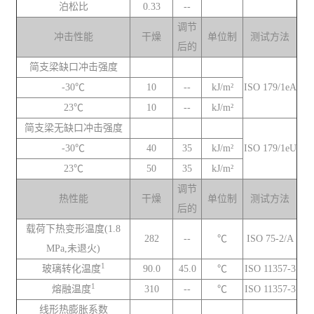
泊松比
0.33
--
调节
冲击性能
干燥
单位制
测试方法
后的
简支梁缺口冲击强度
-30℃
10
--
kJ/m²
ISO 179/1eA
23℃
10
--
kJ/m²
简支梁无缺口冲击强度
-30℃
40
35
kJ/m²
ISO 179/1eU
23℃
50
35
kJ/m²
调节
热性能
干燥
单位制
测试方法
后的
载荷下热变形温度(1.8
282
--
℃
ISO 75-2/A
MPa,未退火)
1
玻璃转化温度
90.0
45.0
℃
ISO 11357-3
1
熔融温度
310
--
℃
ISO 11357-3
线形热膨胀系数