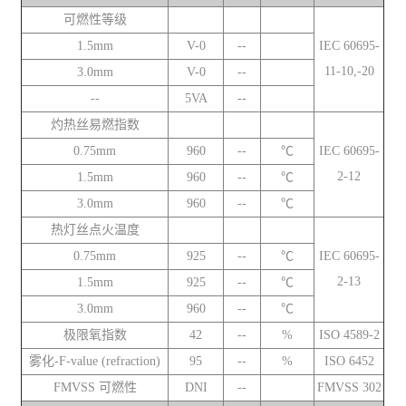
可燃性等级
1.5mm
V-0
--
IEC 60695-
11-10,-20
3.0mm
V-0
--
--
5VA
--
灼热丝易燃指数
0.75mm
960
--
℃
IEC 60695-
2-12
1.5mm
960
--
℃
3.0mm
960
--
℃
热灯丝点火温度
0.75mm
925
--
℃
IEC 60695-
2-13
1.5mm
925
--
℃
3.0mm
960
--
℃
极限氧指数
42
--
%
ISO 4589-2
雾化-F-value (refraction)
95
--
%
ISO 6452
FMVSS 可燃性
DNI
--
FMVSS 302