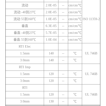
流动
2.0E-05
--
cm/cm/℃
流动:-40到23℃
2.0E-05
--
cm/cm/℃
流动:55到160℃
1.0E-05
--
cm/cm/℃
ISO 11359-2
垂直
6.3E-05
--
cm/cm/℃
垂直:-40到23℃
5.7E-05
--
cm/cm/℃
垂直:55到160℃
1.0E-04
--
cm/cm/℃
RTI Elec
1.5mm
140
--
℃
UL 746B
3.0mm
140
--
℃
RTI Imp
1.5mm
120
--
℃
UL 746B
3.0mm
120
--
℃
RTI
1.5mm
120
--
℃
UL 746B
3.0mm
130
--
℃