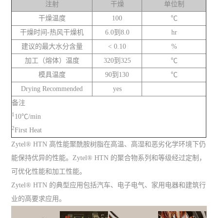
注射
干燥
单位制
干燥温度
100
℃
干燥时间-热风干燥机
6.0到8.0
hr
建议的最大水分含量
< 0.10
%
加工（熔体）温度
320到325
℃
模具温度
90到130
℃
Drying Recommended
yes
备注
1
10℃/min
2
First Heat
Zytel® HTN 高性能聚酰胺树脂在高温、高湿和恶劣化学环境下仍
能保持优异的性能。Zytel® HTN 的聚合物系列和等级经过定制，
可优化性能和加工性能。
Zytel® HTN 的典型应用包括汽车、电子电气、家用电器和建筑行
业的高要求应用。