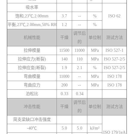
吸水率
饱和,23℃,2.00mm
3.7
--
%
ISO 62
平衡,23℃,2.00mm,50% RH
1.2
--
%
调节后
机械性能
干燥
单位制
测试方法
的
拉伸模量
11500
11000
MPa
ISO 527-1
拉伸应力(断裂)
140
110
MPa
ISO 527-2/5
拉伸应变(断裂)
1.9
2.1
%
ISO 527-2/5
弯曲模量
11000
--
MPa
ISO 178
弯曲应力
200
--
MPa
ISO 178
泊松比
0.33
0.34
调节后
冲击性能
干燥
单位制
测试方法
的
简支梁缺口冲击强度
-40℃
5.0
5.0
kJ/m²
ISO 179/1eA