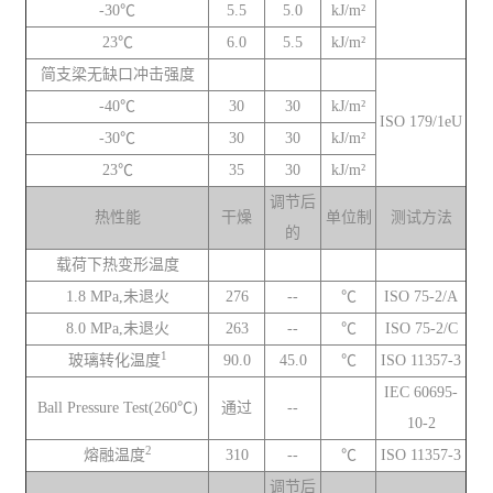
-30℃
5.5
5.0
kJ/m²
23℃
6.0
5.5
kJ/m²
简支梁无缺口冲击强度
-40℃
30
30
kJ/m²
ISO 179/1eU
-30℃
30
30
kJ/m²
23℃
35
30
kJ/m²
调节后
热性能
干燥
单位制
测试方法
的
载荷下热变形温度
1.8 MPa,未退火
276
--
℃
ISO 75-2/A
8.0 MPa,未退火
263
--
℃
ISO 75-2/C
1
玻璃转化温度
90.0
45.0
℃
ISO 11357-3
IEC 60695-
Ball Pressure Test(260℃)
通过
--
10-2
2
熔融温度
310
--
℃
ISO 11357-3
调节后