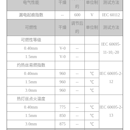
电气性能
干燥
单位制
测试方法
的
漏电起痕指数
--
600
V
IEC 60112
调节后
可燃性
干燥
单位制
测试方法
的
可燃性等级
IEC 60695-
0.40mm
V-0
--
11-10,-20
1.5mm
V-0
--
灼热丝易燃指数
0.40mm
960
--
℃
IEC 60695-2-
12
1.5mm
960
--
℃
3.0mm
960
--
℃
热灯丝点火温度
0.40mm
775
--
℃
IEC 60695-2-
13
1.5mm
850
--
℃
3.0mm
875
--
℃