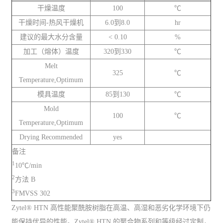
干燥温度
100
℃
干燥时间-热风干燥机
6.0到8.0
hr
建议的最大水分含量
< 0.10
%
加工（熔体）温度
320到330
℃
Melt
325
℃
Temperature,Optimum
模具温度
85到130
℃
Mold
100
℃
Temperature,Optimum
Drying Recommended
yes
备注
1
10℃/min
2
方法 B
3
FMVSS 302
Zytel® HTN 高性能聚酰胺树脂在高温、高湿和恶劣化学环境下仍
能保持优异的性能。Zytel® HTN 的聚合物系列和等级经过定制，