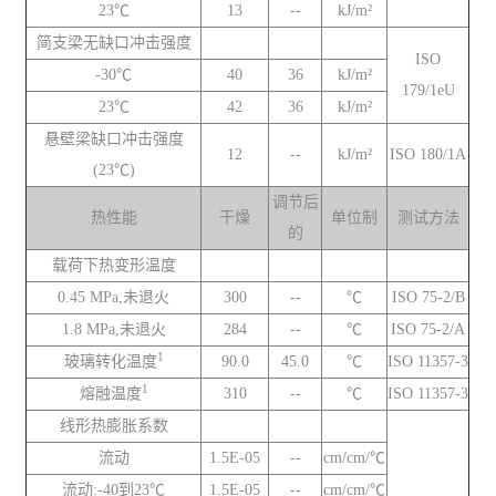
23℃
13
--
kJ/m²
简支梁无缺口冲击强度
ISO
-30℃
40
36
kJ/m²
179/1eU
23℃
42
36
kJ/m²
悬壁梁缺口冲击强度
12
--
kJ/m²
ISO 180/1A
(23℃)
调节后
热性能
干燥
单位制
测试方法
的
载荷下热变形温度
0.45 MPa,未退火
300
--
℃
ISO 75-2/B
1.8 MPa,未退火
284
--
℃
ISO 75-2/A
1
玻璃转化温度
90.0
45.0
℃
ISO 11357-3
1
熔融温度
310
--
℃
ISO 11357-3
线形热膨胀系数
流动
1.5E-05
--
cm/cm/℃
流动:-40到23℃
1.5E-05
--
cm/cm/℃