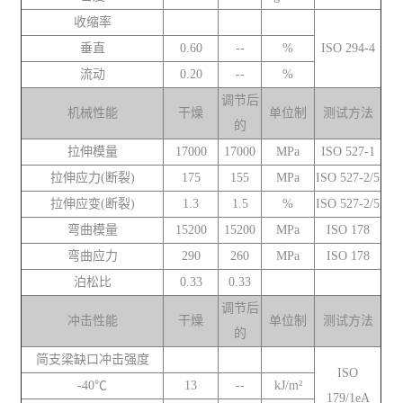
收缩率
垂直
0.60
--
%
ISO 294-4
流动
0.20
--
%
调节后
机械性能
干燥
单位制
测试方法
的
拉伸模量
17000
17000
MPa
ISO 527-1
拉伸应力(断裂)
175
155
MPa
ISO 527-2/5
拉伸应变(断裂)
1.3
1.5
%
ISO 527-2/5
弯曲模量
15200
15200
MPa
ISO 178
弯曲应力
290
260
MPa
ISO 178
泊松比
0.33
0.33
调节后
冲击性能
干燥
单位制
测试方法
的
简支梁缺口冲击强度
ISO
-40℃
13
--
kJ/m²
179/1eA