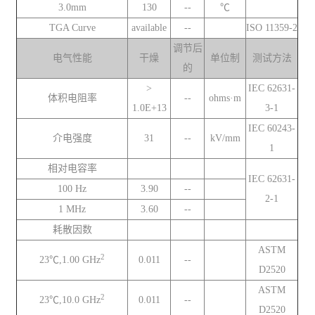
3.0mm
130
--
℃
TGA Curve
available
--
ISO 11359-2
调节后
电气性能
干燥
单位制
测试方法
的
>
IEC 62631-
体积电阻率
--
ohms·m
1.0E+13
3-1
IEC 60243-
介电强度
31
--
kV/mm
1
相对电容率
IEC 62631-
100 Hz
3.90
--
2-1
1 MHz
3.60
--
耗散因数
ASTM
2
23℃,1.00 GHz
0.011
--
D2520
ASTM
2
23℃,10.0 GHz
0.011
--
D2520