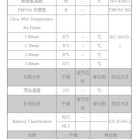
极限氧指数
49
--
%
ISO 4589-2
FMVSS 可燃性
B
--
FMVSS 302
Glow Wire Temperature-
No Flame
1.00mm
875
--
℃
IEC 60335-
1.50mm
875
--
℃
1
2.00mm
875
--
℃
3.00mm
875
--
℃
调节后
充模分析
干燥
单位制
测试方法
的
顶出温度
255
--
℃
调节后
补充信息
干燥
单位制
测试方法
的
R23
--
Railway Classification
EN 45545-2
HL1
注射
干燥
单位制