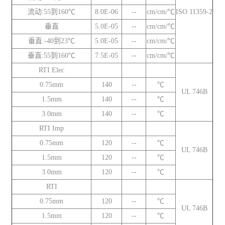
流动:55到160℃
8.0E-06
--
cm/cm/℃
ISO 11359-2
垂直
5.0E-05
--
cm/cm/℃
垂直:-40到23℃
5.0E-05
--
cm/cm/℃
垂直:55到160℃
7.5E-05
--
cm/cm/℃
RTI Elec
0.75mm
140
--
℃
UL 746B
1.5mm
140
--
℃
3.0mm
140
--
℃
RTI Imp
0.75mm
120
--
℃
UL 746B
1.5mm
120
--
℃
3.0mm
120
--
℃
RTI
0.75mm
120
--
℃
UL 746B
1.5mm
120
--
℃