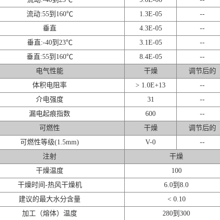
流动:55到160℃
1.3E-05
--
垂直
4.3E-05
--
垂直:-40到23℃
3.1E-05
--
垂直:55到160℃
8.4E-05
--
电气性能
干燥
调节后的
体积电阻率
> 1.0E+13
--
介电强度
31
--
漏电起痕指数
600
--
可燃性
干燥
调节后的
可燃性等级(1.5mm)
V-0
--
注射
干燥
干燥温度
100
干燥时间-热风干燥机
6.0到8.0
建议的最大水分含量
< 0.10
加工（熔体）温度
280到300