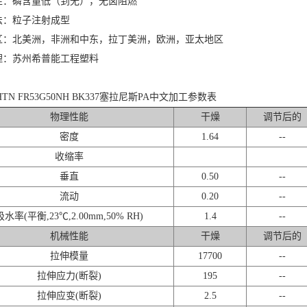
性：磷含量低（到无），无卤阻燃
法：粒子注射成型
区：北美洲，非洲和中东，拉丁美洲，欧洲，亚太地区
理：苏州希普能工程塑料
® HTN FR53G50NH BK337塞拉尼斯PA中文加工参数表
物理性能
干燥
调节后的
密度
1.64
--
收缩率
垂直
0.50
--
流动
0.20
--
吸水率(平衡,23℃,2.00mm,50% RH)
1.4
--
机械性能
干燥
调节后的
拉伸模量
17700
--
拉伸应力(断裂)
195
--
拉伸应变(断裂)
2.5
--