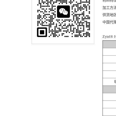
材料特
加工方
供货地
中国代
Zytel