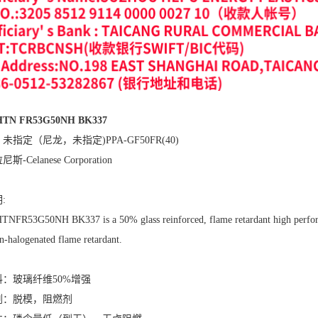
 HTN FR53G50NH BK337
未指定（尼龙，未指定)PPA-GF50FR(40)
-Celanese Corporation
:
TNFR53G50NH BK337 is a 50% glass reinforced, flame retardant high performan
n-halogenated flame retardant.
：玻璃纤维50%增强
剂：脱模，阻燃剂