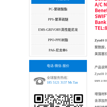
PC-聚碳酸酯
PPS-聚苯硫醚
EMS-GRIVORY高性能尼龙
PPO-PPE树脂
Zytel®
聚酰胺，
PA6-尼龙单6
美国塞拉尼斯
电话-微信-报价
产品说明
Zytel® H
全球服务热线：
uses a no
185 5121 3137 Mr.Tan
增强材料
含添加