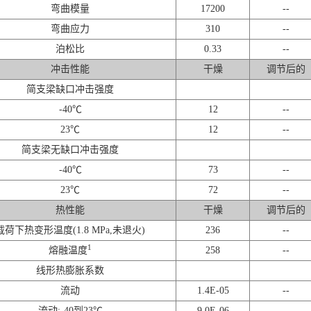
弯曲模量
17200
--
弯曲应力
310
--
泊松比
0.33
--
冲击性能
干燥
调节后的
简支梁缺口冲击强度
-40℃
12
--
23℃
12
--
简支梁无缺口冲击强度
-40℃
73
--
23℃
72
--
热性能
干燥
调节后的
载荷下热变形温度(1.8 MPa,未退火)
236
--
1
熔融温度
258
--
线形热膨胀系数
流动
1.4E-05
--
流动:-40到23℃
9.0E-06
--