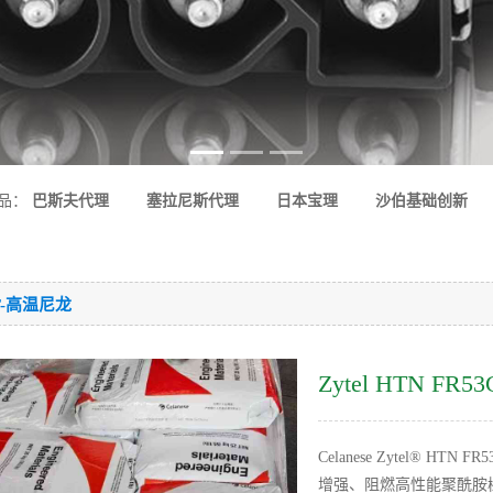
品：
巴斯夫代理
塞拉尼斯代理
日本宝理
沙伯基础创新
T-高温尼龙
Zytel HTN FR53
Celanese Zytel® H
增​​强、阻燃高性能聚酰