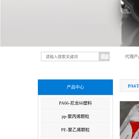
代理产
PA6
产品中心
PA66-尼龙66塑料
pp-聚丙烯颗粒
PE-聚乙烯颗粒