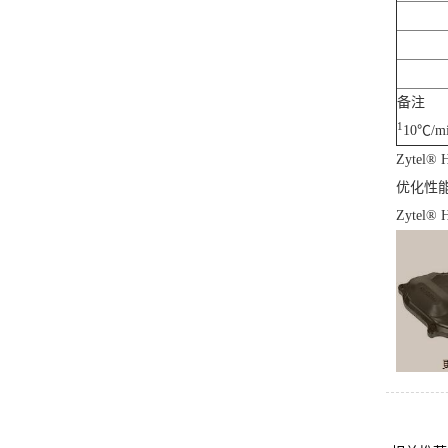
备注
1
10℃/m
Zyte
优化性
Zyte