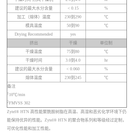
建议的最大水分含量
< 0.15
%
加工（熔体）温度
230到290
℃
模具温度
50到90
℃
Drying Recommended
yes
挤出
干燥
单位制
干燥温度
75到80
℃
干燥时间
3.0到4.0
hr
建议的最大水分含量
< 0.060
%
熔体温度
230到245
℃
备注
1
10℃/min
2
FMVSS 302
Zytel® HTN 高性能聚酰胺树脂在高温、高湿和恶劣化学环境下仍
能保持优异的性能。Zytel® HTN 的聚合物系列和等级经过定制，
可优化性能和加工性能。