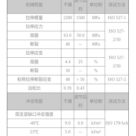
调节后
机械性能
干燥
单位制
测试方法
的
拉伸模量
2200
1500
MPa
ISO 527-1
拉伸应力
ISO 527-
屈服
63.0
50.0
MPa
2/50
断裂
40
--
MPa
拉伸应变
ISO 527-
屈服
4.4
25
%
2/50
断裂
50
--
%
标称拉伸断裂应变
48
> 50
%
ISO 527-2
泊松比
0.39
0.43
调节后
冲击性能
干燥
单位制
测试方法
的
简支梁缺口冲击强度
-40℃
9.0
6.0
kJ/m²
ISO 179/1eA
23℃
5.0
--
kJ/m²