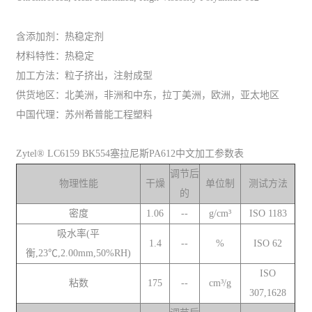
含添加剂：热稳定剂
材料特性：热稳定
加工方法：粒子挤出，注射成型
供货地区：北美洲，非洲和中东，拉丁美洲，欧洲，亚太地区
中国代理：苏州希普能工程塑料
Zytel® LC6159 BK554塞拉尼斯PA612中文加工参数表
调节后
物理性能
干燥
单位制
测试方法
的
密度
1.06
--
g/cm³
ISO 1183
吸水率(平
1.4
--
%
ISO 62
衡,23℃,2.00mm,50%RH)
ISO
粘数
175
--
cm³/g
307,1628