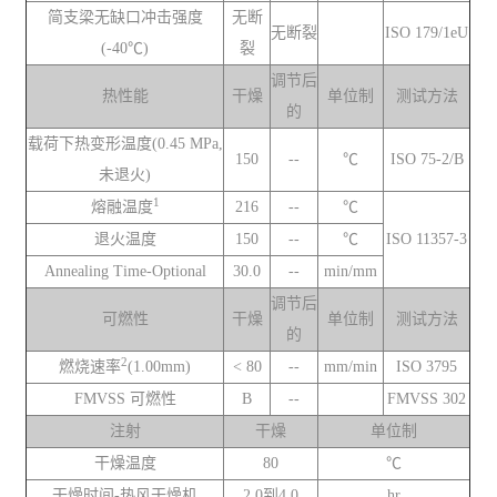
简支梁无缺口冲击强度
无断
无断裂
ISO 179/1eU
(-40℃)
裂
调节后
热性能
干燥
单位制
测试方法
的
载荷下热变形温度(0.45 MPa,
150
--
℃
ISO 75-2/B
未退火)
1
熔融温度
216
--
℃
退火温度
150
--
℃
ISO 11357-3
Annealing Time-Optional
30.0
--
min/mm
调节后
可燃性
干燥
单位制
测试方法
的
2
燃烧速率
(1.00mm)
< 80
--
mm/min
ISO 3795
FMVSS 可燃性
B
--
FMVSS 302
注射
干燥
单位制
干燥温度
80
℃
干燥时间-热风干燥机
2.0到4.0
hr