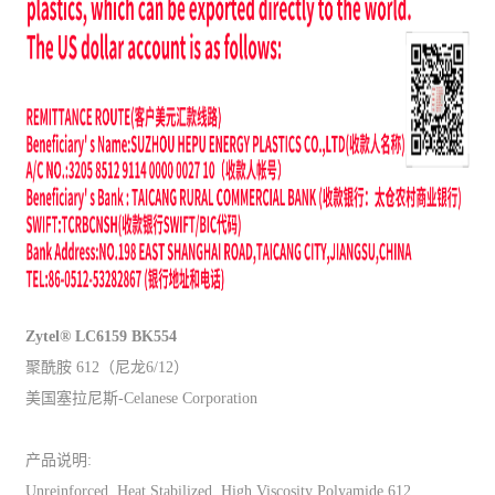
Zytel® LC6159 BK554
聚酰胺 612（尼龙6/12）
美国塞拉尼斯-Celanese Corporation
产品说明:
Unreinforced, Heat Stabilized, High Viscosity Polyamide 612