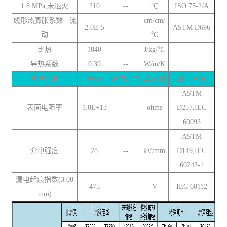
1.8 MPa,未退火
210
--
℃
ISO 75-2/A
线形热膨胀系数 - 流
cm/cm/
2.0E-5
--
ASTM D696
动
℃
比热
1840
--
J/kg/℃
导热系数
0.30
--
W/m/K
电气性能
干燥
调节后的
单位制
测试方法
ASTM
表面电阻率
1.0E+13
--
ohms
D257,IEC
60093
ASTM
介电强度
28
--
kV/mm
D149,IEC
60243-1
漏电起痕指数(3.00
475
--
V
IEC 60112
mm)