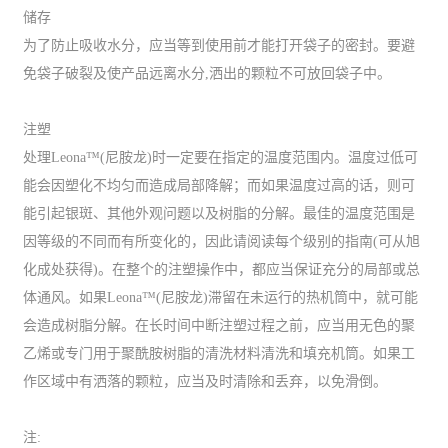
储存
为了防止吸收水分，应当等到使用前才能打开袋子的密封。要避
免袋子破裂及使产品远离水分,洒出的颗粒不可放回袋子中。
注塑
处理Leona™(尼胺龙)时一定要在指定的温度范围内。温度过低可
能会因塑化不均匀而造成局部降解；而如果温度过高的话，则可
能引起银斑、其他外观问题以及树脂的分解。最佳的温度范围是
因等级的不同而有所变化的，因此请阅读每个级别的指南(可从旭
化成处获得)。在整个的注塑操作中，都应当保证充分的局部或总
体通风。如果Leona™(尼胺龙)滞留在未运行的热机筒中，就可能
会造成树脂分解。在长时间中断注塑过程之前，应当用无色的聚
乙烯或专门用于聚酰胺树脂的清洗材料清洗和填充机筒。如果工
作区域中有洒落的颗粒，应当及时清除和丢弃，以免滑倒。
注: