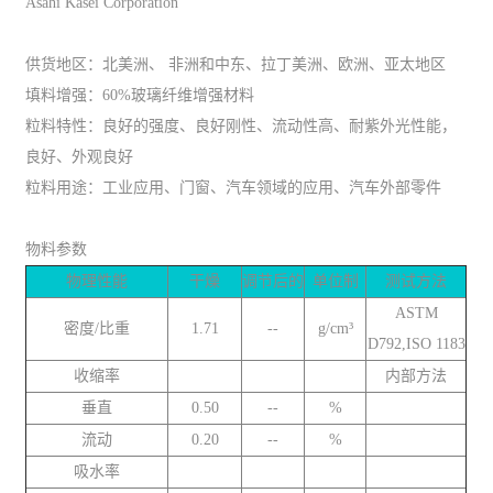
Asahi Kasei Corporation
供货地区：北美洲、 非洲和中东、拉丁美洲、欧洲、亚太地区
填料增强：60%玻璃纤维增强材料
粒料特性：良好的强度、良好刚性、流动性高、耐紫外光性能，
良好、外观良好
粒料用途：工业应用、门窗、汽车领域的应用、汽车外部零件
物料参数
物理性能
干燥
调节后的
单位制
测试方法
ASTM
密度/比重
1.71
--
g/cm³
D792,ISO 1183
收缩率
内部方法
垂直
0.50
--
%
流动
0.20
--
%
吸水率