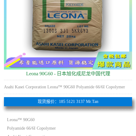
Leona 90G60 - 日本旭化成尼龙中国代理
Asahi Kasei Corporation Leona™ 90G60 Polyamide 66/6I Copolymer
现货报价：185 5121 3137 Mr.Tan
Leona™ 90G60
Polyamide 66/6I Copolymer