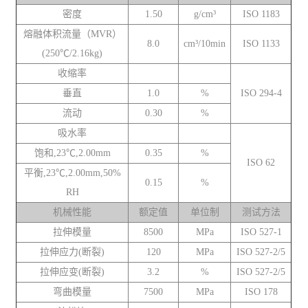
密度
1.50
g/cm³
ISO 1183
熔融体积流量（MVR）
8.0
cm³/10min
ISO 1133
(250℃/2.16kg)
收缩率
垂直
1.0
%
ISO 294-4
流动
0.30
%
吸水率
饱和,23℃,2.00mm
0.35
%
ISO 62
平衡,23℃,2.00mm,50%
0.15
%
RH
机械性能
额定值
单位制
测试方法
拉伸模量
8500
MPa
ISO 527-1
拉伸应力(断裂)
120
MPa
ISO 527-2/5
拉伸应变(断裂)
3.2
%
ISO 527-2/5
弯曲模量
7500
MPa
ISO 178