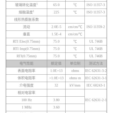
1
玻璃转化温度
65.0
℃
ISO 11357-3
1
熔融温度
225
℃
ISO 11357-3
线形热膨胀系数
流动
2.0E-5
cm/cm/℃
ISO 11359-2
垂直
1.5E-4
cm/cm/℃
RTI Elec(0.75mm)
75.0
℃
UL 746B
RTI Imp(0.75mm)
75.0
℃
UL 746B
RTI(0.75mm)
75.0
℃
UL 746B
电气性能
额定值
单位制
测试方法
表面电阻率
1.0E+13
ohms
IEC 62631-3-2
体积电阻率
>1.0E+13
ohms·m
IEC 62631-3-1
介电强度
32
kV/mm
IEC 60243-1
相对电容率
100 Hz
3.80
IEC 62631-2-1
1 MHz
3.60