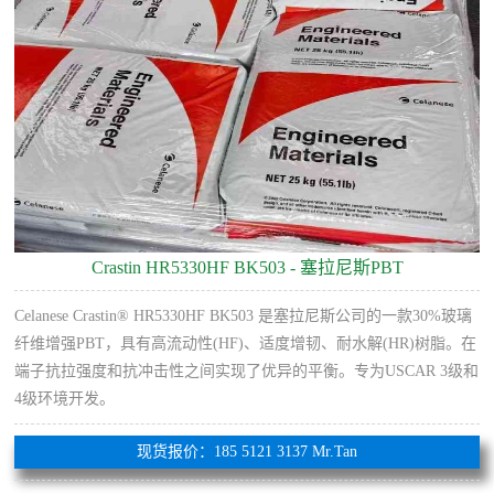
Crastin HR5330HF BK503 - 塞拉尼斯PBT
Celanese Crastin® HR5330HF BK503 是塞拉尼斯公司的一款30%玻璃
纤维增强PBT，具有高流动性(HF)、适度增韧、耐水解(HR)树脂。在
端子抗拉强度和抗冲击性之间实现了优异的平衡。专为USCAR 3级和
4级环境开发。
现货报价：185 5121 3137 Mr.Tan