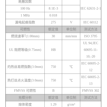
耗散因数
100 Hz
8.1E-3
IEC 62631-2-1
1 MHz
0.018
漏电起痕指数
275
V
IEC 60112
可燃性
额定值
单位制
测试方法
2
燃烧速率
(1.00mm)
30
mm/min
ISO 3795
UL 94,IEC
UL 阻燃等级(0.75mm)
HB
60695-11-
10,-20
IEC 60695-2-
灼热丝易燃指数(3.0mm)
750
℃
12
IEC 60695-2-
热灯丝点火温度(3.0mm)
750
℃
13
FMVSS 可燃性
B
FMVSS 302
充模分析
额定值
单位制
测试方法
熔体密度
1.29
g/cm³