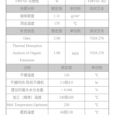
FMVSS 可燃性
B
FMVSS 302
充模分析
额定值
单位制
测试方法
熔体密度
1.11
g/cm³
顶出温度
170
℃
补充信息
额定值
单位制
测试方法
Odor
3.00
VDA 270
Thermal Desorption
Analysis of Organic
1.00
µg/g
VDA 278
Emissions
注射
额定值
单位制
干燥温度
120
℃
干燥时间-热风干燥机
2.0到4.0
hr
建议的最大水分含量
< 0.040
%
加工（熔体）温度
240到260
℃
Melt Temperature,Optimum
250
℃
模具温度
60到130
℃