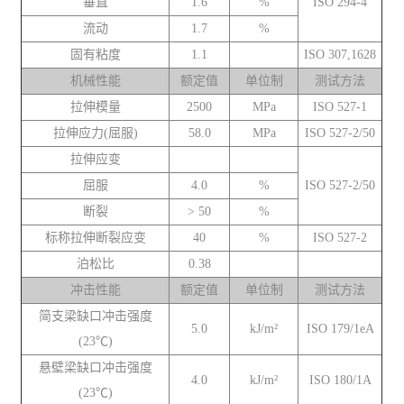
垂直
1.6
%
ISO 294-4
流动
1.7
%
固有粘度
1.1
ISO 307,1628
机械性能
额定值
单位制
测试方法
拉伸模量
2500
MPa
ISO 527-1
拉伸应力(屈服)
58.0
MPa
ISO 527-2/50
拉伸应变
屈服
4.0
%
ISO 527-2/50
断裂
> 50
%
标称拉伸断裂应变
40
%
ISO 527-2
泊松比
0.38
冲击性能
额定值
单位制
测试方法
简支梁缺口冲击强度
5.0
kJ/m²
ISO 179/1eA
(23℃)
悬壁梁缺口冲击强度
4.0
kJ/m²
ISO 180/1A
(23℃)