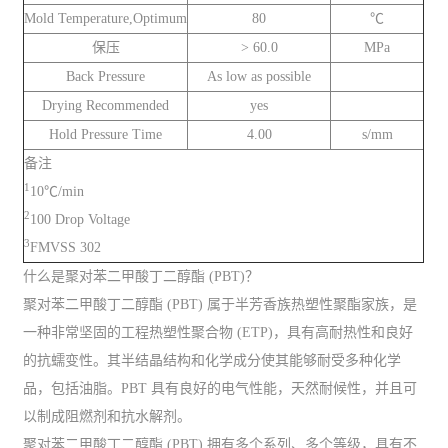
Mold Temperature,Optimum
80
℃
保压
> 60.0
MPa
Back Pressure
As low as possible
Drying Recommended
yes
Hold Pressure Time
4.00
s/mm
备注
1
10℃/min
2
100 Drop Voltage
3
FMVSS 302
什么是聚对苯二甲酸丁二醇酯 (PBT)？
聚对苯二甲酸丁二醇酯 (PBT) 属于半芳香族热塑性聚酯家族，是
一种非常坚固的工程热塑性聚合物 (ETP)，具有高耐热性和良好
的抗蠕变性。其半结晶结构和化学成分使其能够耐受多种化学
品，包括油脂。PBT 具有良好的电气性能，天然耐候性，并且可
以制成阻燃剂和抗水解剂。
聚对苯二甲酸丁二醇酯 (PBT) 拥有多个系列、多个等级，具有不