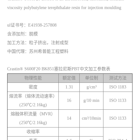
viscosity polybutylene terephthalate resin for injection moulding
ul证书号：E41938-257808
含添加剂：脱模
加工方法：粒子挤出，注射成型
中国代理：苏州希普能工程塑料
Crastin® S600F20 BK851塞拉尼斯PBT中文加工参数表
物理性能
额定值
单位制
测试方法
密度
1.31
g/cm³
ISO 1183
熔流率（熔体流动速率）
16
g/10 min
ISO 1133
(250℃/2.16kg)
熔融体积流量（MVR）
14
cm³/10min
ISO 1133
(250℃/2.16kg)
收缩率