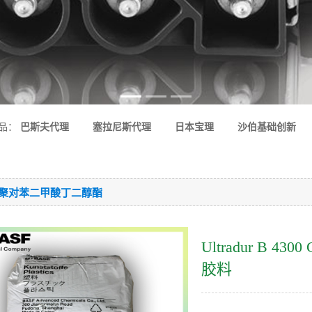
品：
巴斯夫代理
塞拉尼斯代理
日本宝理
沙伯基础创新
T-聚对苯二甲酸丁二醇酯
Ultradur B 
胶料