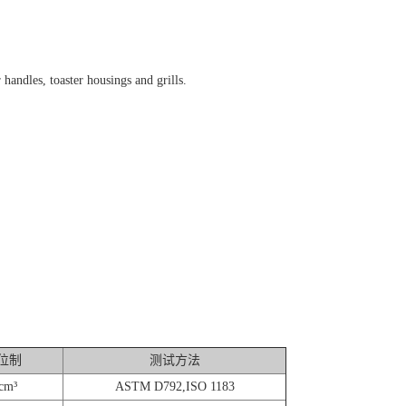
 handles, toaster housings and grills.
位制
测试方法
cm³
ASTM D792,ISO 1183