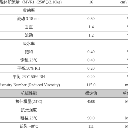
融体积流量（MVR）(250℃/2.16kg)
16
cm³/
收缩率
流动:3.18 mm
0.80
垂直
1.4
流动
1.2
吸水率
饱和
0.40
饱和,23℃
0.40
平衡,50% RH
0.20
平衡,23℃,50% RH
0.20
iscosity Number (Reduced Viscosity)
115.0
m
机械性能
额定值
单
拉伸模量(23℃)
4500
M
抗张强度
断裂,23℃
90.0
M
断裂,-40℃
111
M