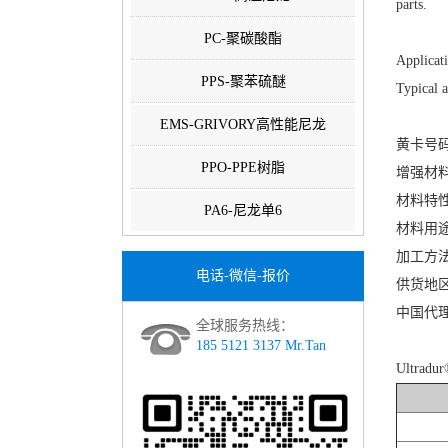
parts.
PC-聚碳酸酯
Applicat
PPS-聚苯硫醚
Typical a
EMS-GRIVORY高性能尼龙
黄卡号码：E
PPO-PPE树脂
增强材料
材料特性
PA6-尼龙单6
材料用
加工方
电话-微信-报价
供货地
中国代
全球服务热线：
185 5121 3137 Mr.Tan
Ultra