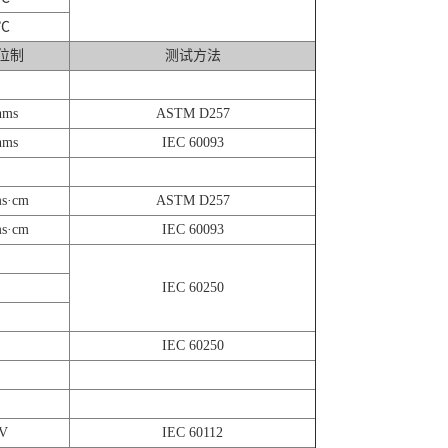
℃
位制
测试方法
hms
ASTM D257
hms
IEC 60093
s·cm
ASTM D257
s·cm
IEC 60093
IEC 60250
IEC 60250
V
IEC 60112