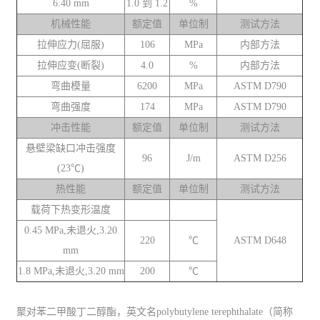
6.40 mm
1.0 到 1.2
%
机械性能
额定值
单位制
测试方法
拉伸应力(屈服)
106
MPa
内部方法
拉伸应变(断裂)
4.0
%
内部方法
弯曲模量
6200
MPa
ASTM D790
弯曲强度
174
MPa
ASTM D790
冲击性能
额定值
单位制
测试方法
悬壁梁缺口冲击强度
96
J/m
ASTM D256
(23℃)
热性能
额定值
单位制
测试方法
载荷下热变形温度
0.45 MPa,未退火,3.20
220
℃
ASTM D648
mm
1.8 MPa,未退火,3.20 mm
200
℃
聚对苯二甲酸丁二醇酯，英文名polybutylene terephthalate（简称