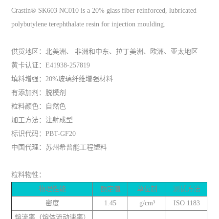
Crastin® SK603 NC010 is a 20% glass fiber reinforced, lubricated
polybutylene terephthalate resin for injection moulding.
供货地区：北美洲、 非洲和中东、拉丁美洲、欧洲、亚太地区
黄卡认证：E41938-257819
填料增强：20%玻璃纤维增强材料
有添加剂：脱模剂
粒料颜色：自然色
加工方法：注射成型
标识代码：PBT-GF20
中国代理：苏州希普能工程塑料
粒料物性：
物理性能
额定值
单位制
测试方法
密度
1.45
g/cm³
ISO 1183
熔流率（熔体流动速率）