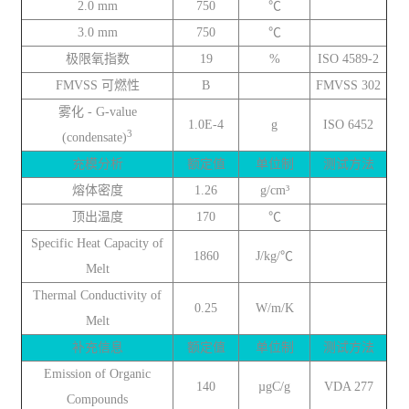
2.0 mm
750
℃
3.0 mm
750
℃
极限氧指数
19
%
ISO 4589-2
FMVSS 可燃性
B
FMVSS 302
雾化 - G-value
1.0E-4
g
ISO 6452
3
(condensate)
充模分析
额定值
单位制
测试方法
熔体密度
1.26
g/cm³
顶出温度
170
℃
Specific Heat Capacity of
1860
J/kg/℃
Melt
Thermal Conductivity of
0.25
W/m/K
Melt
补充信息
额定值
单位制
测试方法
Emission of Organic
140
µgC/g
VDA 277
Compounds