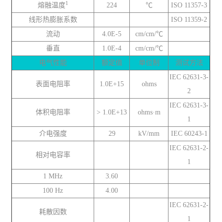
1
熔融温度
224
℃
ISO 11357-3
线形热膨胀系数
ISO 11359-2
流动
4.0E-5
cm/cm/℃
垂直
1.0E-4
cm/cm/℃
电气性能
额定值
单位制
测试方法
IEC 62631-3-
表面电阻率
1.0E+15
ohms
2
IEC 62631-3-
体积电阻率
> 1.0E+13
ohms·m
1
介电强度
29
kV/mm
IEC 60243-1
IEC 62631-2-
相对电容率
1
1 MHz
3.60
100 Hz
4.00
IEC 62631-2-
耗散因数
1