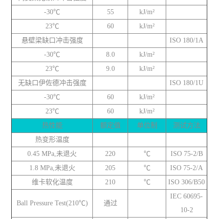
-30℃
55
kJ/m²
23℃
60
kJ/m²
悬壁梁缺口冲击强度
ISO 180/1A
-30℃
8.0
kJ/m²
23℃
9.0
kJ/m²
无缺口伊佐德冲击强度
ISO 180/1U
-30℃
60
kJ/m²
23℃
60
kJ/m²
热性能
额定值
单位制
测试方法
热变形温度
0.45 MPa,未退火
220
℃
ISO 75-2/B
1.8 MPa,未退火
205
℃
ISO 75-2/A
维卡软化温度
210
℃
ISO 306/B50
IEC 60695-
Ball Pressure Test(210℃)
通过
10-2