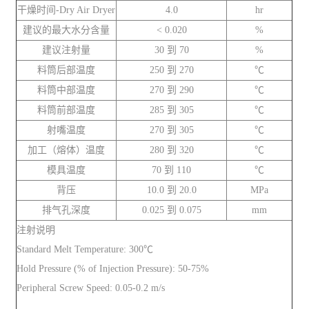
干燥时间-Dry Air Dryer
4.0
hr
建议的最大水分含量
< 0.020
%
建议注射量
30 到 70
%
料筒后部温度
250 到 270
℃
料筒中部温度
270 到 290
℃
料筒前部温度
285 到 305
℃
射嘴温度
270 到 305
℃
加工（熔体）温度
280 到 320
℃
模具温度
70 到 110
℃
背压
10.0 到 20.0
MPa
排气孔深度
0.025 到 0.075
mm
注射说明
Standard Melt Temperature: 300℃
Hold Pressure (% of Injection Pressure): 50-75%
Peripheral Screw Speed: 0.05-0.2 m/s