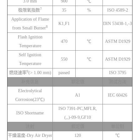
3.0 mm
900
℃
7
极限氧指数
35
%
ISO 4589-2
Application of Flame
K1,F1
DIN 53438-1,-3
8
from Small Burner
Flash Ignition
470
℃
ASTM D1929
Temperature
Self Ignition
550
℃
ASTM D1929
Temperature
9
燃烧速率
(> 1.00 mm)
passed
ISO 3795
补充信息
额定值
测试方法
Electrolytical
A1
IEC 60426
Corrosion(23℃)
ISO 7391-PC,MFLR,
ISO Shortname
(,,)-09-9,GF10
注射
额定值
单位制
干燥温度-Dry Air Dryer
120
℃