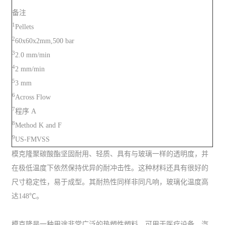
备注
1
Pellets
2
60x60x2mm,500 bar
3
2.0 mm/min
4
2 mm/min
5
3 mm
6
Across Flow
7
程序 A
8
Method K and F
9
US-FMVSS
模克隆聚碳酸酯坚固耐用、轻质、具有与玻璃一样的透明度，并
在极低温度下依然保持优异的耐冲击性。这种材料还具有很好的
尺寸稳定性，易于成型。其耐热性同样非同凡响，玻璃化温度高
达148℃。
模克隆是一种用途非常广泛的热塑性塑料，可用于医疗设备、汽