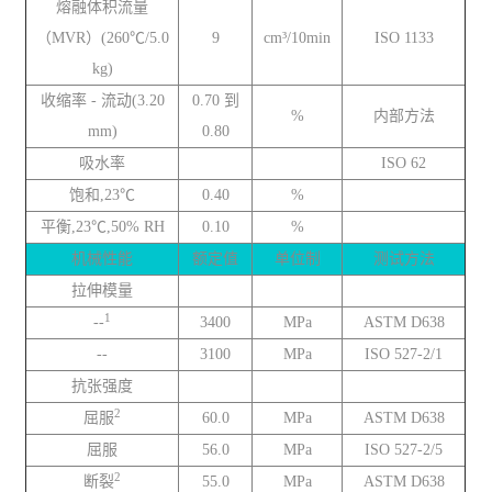
熔融体积流量
（MVR）(260℃/5.0
9
cm³/10min
ISO 1133
kg)
收缩率 - 流动(3.20
0.70 到
%
内部方法
mm)
0.80
吸水率
ISO 62
饱和,23℃
0.40
%
平衡,23℃,50% RH
0.10
%
机械性能
额定值
单位制
测试方法
拉伸模量
1
--
3400
MPa
ASTM D638
--
3100
MPa
ISO 527-2/1
抗张强度
2
屈服
60.0
MPa
ASTM D638
屈服
56.0
MPa
ISO 527-2/5
2
断裂
55.0
MPa
ASTM D638