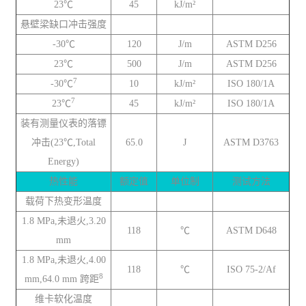
23℃
45
kJ/m²
悬壁梁缺口冲击强度
-30℃
120
J/m
ASTM D256
23℃
500
J/m
ASTM D256
7
-30℃
10
kJ/m²
ISO 180/1A
7
23℃
45
kJ/m²
ISO 180/1A
装有测量仪表的落镖
冲击(23℃,Total
65.0
J
ASTM D3763
Energy)
热性能
额定值
单位制
测试方法
载荷下热变形温度
1.8 MPa,未退火,3.20
118
℃
ASTM D648
mm
1.8 MPa,未退火,4.00
118
℃
ISO 75-2/Af
8
mm,64.0 mm 跨距
维卡软化温度