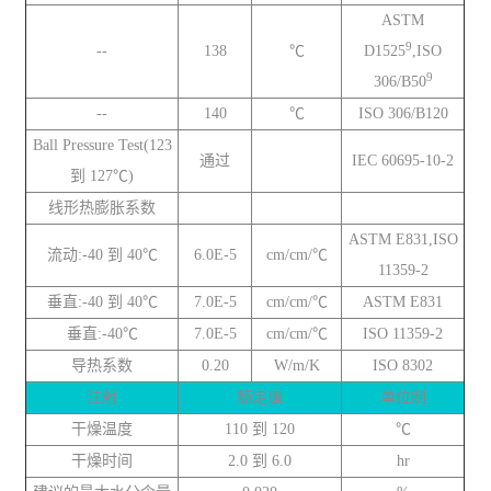
ASTM
9
--
138
℃
D1525
,ISO
9
306/B50
--
140
℃
ISO 306/B120
Ball Pressure Test(123
通过
IEC 60695-10-2
到 127℃)
线形热膨胀系数
ASTM E831,ISO
流动:-40 到 40℃
6.0E-5
cm/cm/℃
11359-2
垂直:-40 到 40℃
7.0E-5
cm/cm/℃
ASTM E831
垂直:-40℃
7.0E-5
cm/cm/℃
ISO 11359-2
导热系数
0.20
W/m/K
ISO 8302
注射
额定值
单位制
干燥温度
110 到 120
℃
干燥时间
2.0 到 6.0
hr