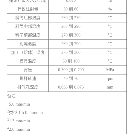
建议的最大水分含量
0.020
%
建议注射量
30 到 80
%
料筒后部温度
260 到 270
℃
料筒中部温度
265 到 290
℃
料筒前部温度
270 到 300
℃
射嘴温度
260 到 290
℃
加工（熔体）温度
270 到 300
℃
模具温度
60 到 100
℃
背压
0.300 到 0.700
MPa
螺杆转速
40 到 70
rpm
排气孔深度
0.038 到 0.076
mm
备注
1
5.0 mm/min
2
类型 1,5.0 mm/min
3
1.3 mm/min
4
2.0 mm/min