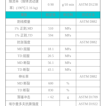
熔流率（熔体流动速
0.90
g/10 min
ASTM D1238
率）(190℃/2.16 kg)
薄膜
额定值
单位制
测试方法
割线模量
ASTM D882
1% 正割,MD
510
MPa
1% 正割,TD
594
MPa
抗张强度
ASTM D882
MD:屈服
18.1
MPa
TD:屈服
20.5
MPa
MD:断裂
56.1
MPa
TD:断裂
43.1
MPa
伸长率
ASTM D882
MD:断裂
600
%
TD:断裂
830
%
落锤冲击
< 62
g
ASTM D1709
埃尔曼多夫抗撕强度
ASTM D1922