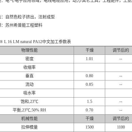
途：电气/电子应用领域，电线电缆应用，动力/其它工具，工程配件，工
法：自然色粒子挤出，注射成型
理：苏州希普能工程塑料
id® L 16 LM natural PA12中文加工参数表
物理性能
干燥
调节后的
密度
1.01
--
收缩率
垂直
0.80
--
流动
0.85
--
吸水率
饱和,23℃
1.5
--
平衡,23℃,50% RH
0.70
--
机械性能
干燥
调节后的
拉伸模量
1500
1100