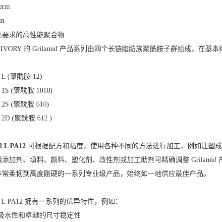
Term
in
高要求的高性能聚合物
GRIVORY 的 Grilamid 产品系列由四个长链脂肪族聚酰胺子群组成，
d L (聚酰胺 12)
d 1S (聚酰胺 1010)
d 2S (聚酰胺 610)
d 2D (聚酰胺 612 )
d L PA12
可根据配方和粘度，使用各种不同的方法进行加工，例如注塑成
添加剂、填料、颜料、塑化剂、改性剂或加工助剂可精确调整 Grilamid 
非常柔韧到高度刚硬的一系列专业级产品，始终如一地供应最佳产品。
mid L PA12 拥有一系列的优异特性，例如：
的吸水性和卓越的尺寸稳定性