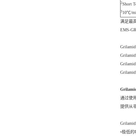
2
Short 
3
10℃/m
满足最
EMS-
Grilami
Grilami
Grilami
Grilami
Grilami
通过使用
提供从
Grila
•极低