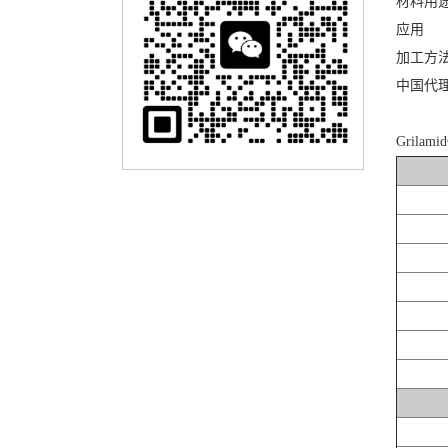
材料用
应用
加工方
中国代
Grilam