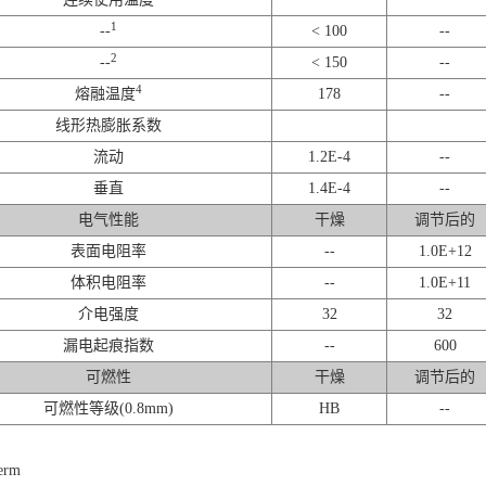
1
--
< 100
--
2
--
< 150
--
4
熔融温度
178
--
线形热膨胀系数
流动
1.2E-4
--
垂直
1.4E-4
--
电气性能
干燥
调节后的
表面电阻率
--
1.0E+12
体积电阻率
--
1.0E+11
介电强度
32
32
漏电起痕指数
--
600
可燃性
干燥
调节后的
可燃性等级(0.8mm)
HB
--
erm