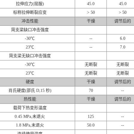
拉伸应力(屈服)
45.0
45.0
标称拉伸断裂应变
> 50
> 50
冲击性能
干燥
调节后的
简支梁缺口冲击强度
-30℃
--
6.0
23℃
--
7.0
简支梁无缺口冲击强度
-30℃
无断裂
无断裂
23℃
无断裂
无断裂
硬度
干燥
调节后的
肖氏硬度(邵氏 D,15 秒)
70
--
热性能
干燥
调节后的
载荷下热变形温度
0.45 MPa,未退火
125
--
1.8 MPa,未退火
50.0
--
连续使用温度