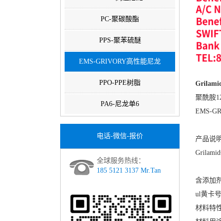
PC-聚碳酸酯
PPS-聚苯硫醚
EMS-GRIVORY高性能尼龙
PPO-PPE树脂
Grilami
聚酰胺12
PA6-尼龙单6
EMS-G
电话-微信-报价
产品说明
Gril
全球服务热线：
185 5121 3137 Mr.Tan
含添加
ul黄卡号：
材料特