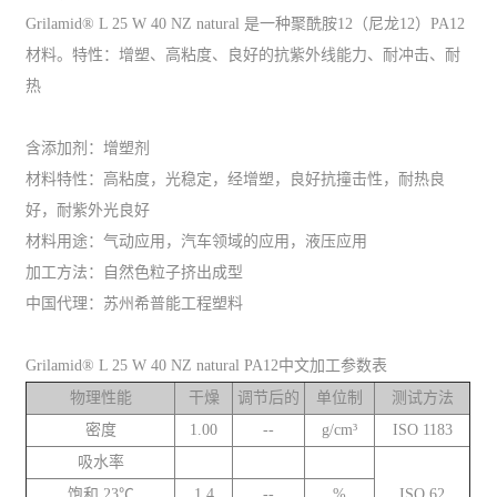
Grilamid® L 25 W 40 NZ natural 是一种聚酰胺12（尼龙12）PA12
材料。特性：增塑、高粘度、良好的抗紫外线能力、耐冲击、耐
热
含添加剂：增塑剂
材料特性：高粘度，光稳定，经增塑，良好抗撞击性，耐热良
好，耐紫外光良好
材料用途：气动应用，汽车领域的应用，液压应用
加工方法：自然色粒子挤出成型
中国代理：苏州希普能工程塑料
Grilamid® L 25 W 40 NZ natural PA12中文加工参数表
物理性能
干燥
调节后的
单位制
测试方法
密度
1.00
--
g/cm³
ISO 1183
吸水率
饱和,23℃
1.4
--
%
ISO 62