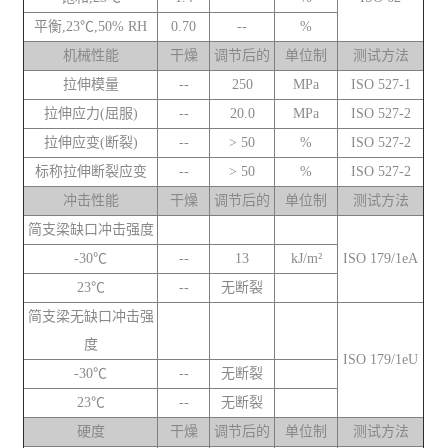
平衡,23℃,50% RH
0.70
--
%
机械性能
干燥
调节后的
单位制
测试方法
拉伸模量
--
250
MPa
ISO 527-1
拉伸应力(屈服)
--
20.0
MPa
ISO 527-2
拉伸应变(断裂)
--
> 50
%
ISO 527-2
标称拉伸断裂应变
--
> 50
%
ISO 527-2
冲击性能
干燥
调节后的
单位制
测试方法
简支梁缺口冲击强度
-30℃
--
13
kJ/m²
ISO 179/1eA
23℃
--
无断裂
简支梁无缺口冲击强
度
ISO 179/1eU
-30℃
--
无断裂
23℃
--
无断裂
硬度
干燥
调节后的
单位制
测试方法