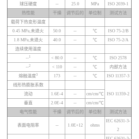
球压硬度
--
25.0
MPa
ISO 2039-1
热性能
干燥
调节后的
单位制
测试方法
载荷下热变形温度
0.45 MPa,未退火
50.0
--
℃
ISO 75-2/B
1.8 MPa,未退火
40.0
--
℃
ISO 75-2/A
连续使用温度
1
--
< 80.0
--
℃
ISO 2578
2
--
< 110
--
℃
内部方法
3
熔融温度
173
--
℃
ISO 11357-3
线形热膨胀系数
流动
1.6E-4
--
cm/cm/℃
ISO 11359-2
垂直
2.0E-4
--
cm/cm/℃
电气性能
干燥
调节后的
单位制
测试方法
IEC 62631-3-
表面电阻率
--
1.0E+12
ohms
2
IEC 62631-3-