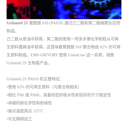
Grilamid 2S
聚酰胺 610 (PA610) 通过己二胺和癸二酸缩聚反应而
制成。
己二胺从原油中获得，癸二酸则使用一项多步骤化学制程从可再
生原料蓖麻油中获得。这意味着聚酰胺 610 聚合物由 62% 的可再
生原料制成。EMS-GRIVORY 使用 GreenLine 这一名称，销售
Grilamid 2S 生物基产品。
Grilamid 2S PA610 的主要特征：
•使用 62% 的可再生原料（与聚合物相关）
•相比 PA6 或 PA66，具备较低的吸水性和较好的尺寸稳定性
•卓越的耐化学性和耐候性
•熔点温度高达 215°C
•可无障碍加工