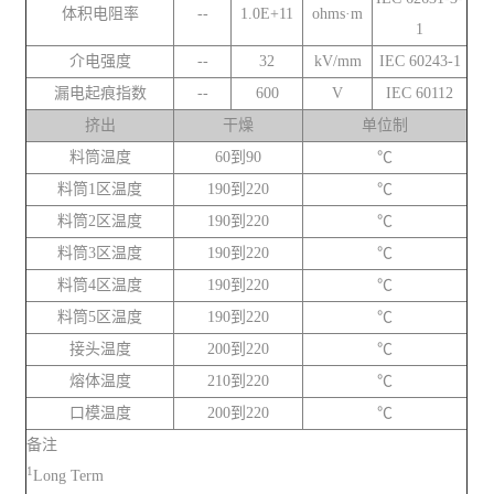
体积电阻率
--
1.0E+11
ohms·m
1
介电强度
--
32
kV/mm
IEC 60243-1
漏电起痕指数
--
600
V
IEC 60112
挤出
干燥
单位制
料筒温度
60到90
℃
料筒1区温度
190到220
℃
料筒2区温度
190到220
℃
料筒3区温度
190到220
℃
料筒4区温度
190到220
℃
料筒5区温度
190到220
℃
接头温度
200到220
℃
熔体温度
210到220
℃
口模温度
200到220
℃
备注
1
Long Term