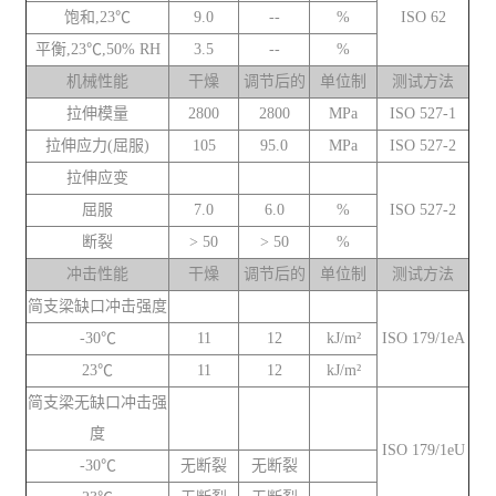
饱和,23℃
9.0
--
%
ISO 62
平衡,23℃,50% RH
3.5
--
%
机械性能
干燥
调节后的
单位制
测试方法
拉伸模量
2800
2800
MPa
ISO 527-1
拉伸应力(屈服)
105
95.0
MPa
ISO 527-2
拉伸应变
屈服
7.0
6.0
%
ISO 527-2
断裂
> 50
> 50
%
冲击性能
干燥
调节后的
单位制
测试方法
简支梁缺口冲击强度
-30℃
11
12
kJ/m²
ISO 179/1eA
23℃
11
12
kJ/m²
简支梁无缺口冲击强
度
ISO 179/1eU
-30℃
无断裂
无断裂