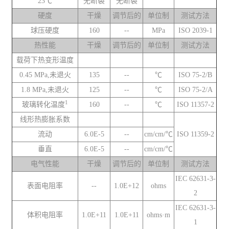
23℃
无断裂
无断裂
硬度
干燥
调节后的
单位制
测试方法
球压硬度
160
--
MPa
ISO 2039-1
热性能
干燥
调节后的
单位制
测试方法
载荷下热变形温度
0.45 MPa,未退火
135
--
℃
ISO 75-2/B
1.8 MPa,未退火
125
--
℃
ISO 75-2/A
1
玻璃转化温度
160
--
℃
ISO 11357-2
线形热膨胀系数
流动
6.0E-5
--
cm/cm/℃
ISO 11359-2
垂直
6.0E-5
--
cm/cm/℃
电气性能
干燥
调节后的
单位制
测试方法
IEC 62631-3-
表面电阻率
--
1.0E+12
ohms
2
IEC 62631-3-
体积电阻率
1.0E+11
1.0E+11
ohms·m
1