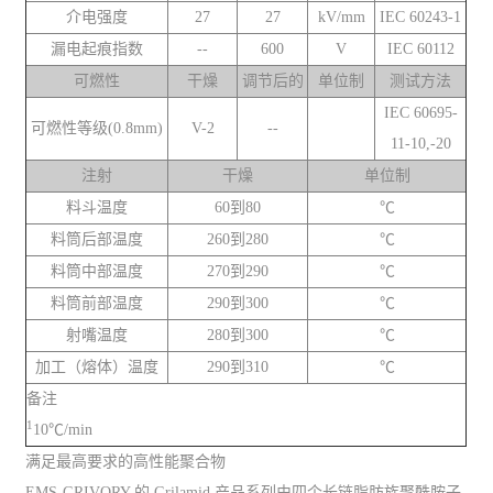
介电强度
27
27
kV/mm
IEC 60243-1
漏电起痕指数
--
600
V
IEC 60112
可燃性
干燥
调节后的
单位制
测试方法
IEC 60695-
可燃性等级(0.8mm)
V-2
--
11-10,-20
注射
干燥
单位制
料斗温度
60到80
℃
料筒后部温度
260到280
℃
料筒中部温度
270到290
℃
料筒前部温度
290到300
℃
射嘴温度
280到300
℃
加工（熔体）温度
290到310
℃
备注
1
10℃/min
满足最高要求的高性能聚合物
EMS-GRIVORY 的 Grilamid 产品系列由四个长链脂肪族聚酰胺子