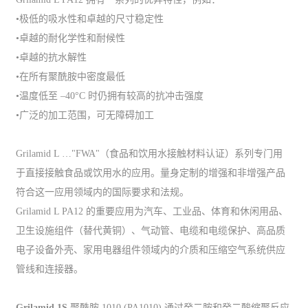
•极低的吸水性和卓越的尺寸稳定性
•卓越的耐化学性和耐候性
•卓越的抗水解性
•在所有聚酰胺中密度最低
•温度低至 –40°C 时仍拥有较高的抗冲击强度
•广泛的加工范围，可无障碍加工
Grilamid L …"FWA"（食品和饮用水接触材料认证）系列专门用
于直接接触食品或饮用水的应用。量身定制的增强和非增强产品
符合这一应用领域内的国际要求和法规。
Grilamid L PA12 的重要应用为汽车、工业品、体育和休闲用品、
卫生设施组件（替代黄铜）、气动管、电缆和电缆保护、高品质
电子设备外壳、家用电器组件领域内的介质和压缩空气系统供应
管线和连接器。
Grilamid 1S
聚酰胺 1010 (PA1010) 通过癸二胺和癸二酸缩聚反应