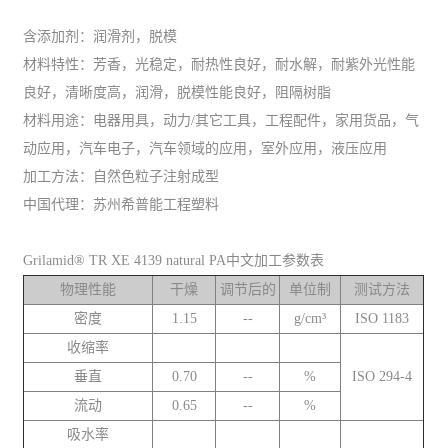
含添加剂：润滑剂，脱模
材料特性：芳香，光稳定，耐热性良好，耐水解，耐紫外光性能
良好，清晰度高，润滑，脱模性能良好，阻隔树脂
材料用途：电器用具，动力/其它工具，工程配件，家用货品，气
动应用，汽车电子，汽车领域的应用，室外应用，液压应用
加工方法：自然色粒子注射成型
中国代理：苏州希普能工程塑料
Grilamid® TR XE 4139 natural PA中文加工参数表
物理性能
干燥
调节后的
单位制
测试方法
密度
1.15
--
g/cm³
ISO 1183
收缩率
垂直
0.70
--
%
ISO 294-4
流动
0.65
--
%
吸水率