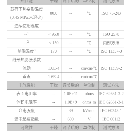
热性能
干燥
调节后的
单位制
测试方法
载荷下热变形温度
80.0
--
℃
ISO 75-2/B
(0.45 MPa,未退火)
连续使用温度
1
--
< 95.0
--
℃
ISO 2578
2
--
< 150
--
℃
内部方法
3
熔融温度
170
--
℃
ISO 11357-3
线形热膨胀系数
流动
1.6E-4
--
cm/cm/℃
ISO 11359-2
垂直
1.6E-4
--
cm/cm/℃
电气性能
干燥
调节后的
单位制
测试方法
表面电阻率
--
1.0E+11
ohms
IEC 62631-3-2
体积电阻率
--
1.0E+9
ohms·m
IEC 62631-3-1
介电强度
--
39
kV/mm
IEC 60243-1
漏电起痕指数
--
600
V
IEC 60112
可燃性
干燥
调节后的
单位制
测试方法