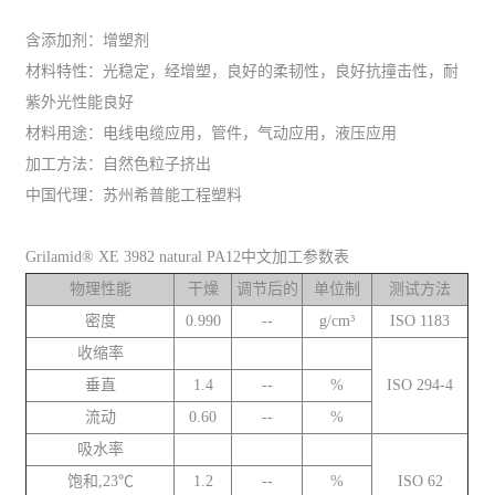
含添加剂：增塑剂
材料特性：光稳定，经增塑，良好的柔韧性，良好抗撞击性，耐
紫外光性能良好
材料用途：电线电缆应用，管件，气动应用，液压应用
加工方法：自然色粒子挤出
中国代理：苏州希普能工程塑料
Grilamid® XE 3982 natural PA12中文加工参数表
物理性能
干燥
调节后的
单位制
测试方法
密度
0.990
--
g/cm³
ISO 1183
收缩率
垂直
1.4
--
%
ISO 294-4
流动
0.60
--
%
吸水率
饱和,23℃
1.2
--
%
ISO 62