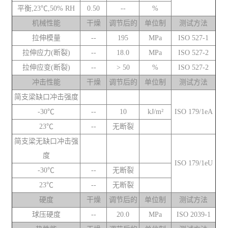
平衡,23℃,50% RH
0.50
--
%
机械性能
干燥
调节后的
单位制
测试方法
拉伸模量
--
195
MPa
ISO 527-1
拉伸应力(断裂)
--
18.0
MPa
ISO 527-2
拉伸应变(断裂)
--
> 50
%
ISO 527-2
冲击性能
干燥
调节后的
单位制
测试方法
简支梁缺口冲击强度
-30℃
--
10
kJ/m²
ISO 179/1eA
23℃
--
无断裂
简支梁无缺口冲击强
度
ISO 179/1eU
-30℃
--
无断裂
23℃
--
无断裂
硬度
干燥
调节后的
单位制
测试方法
球压硬度
--
20.0
MPa
ISO 2039-1