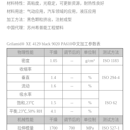
材料特性：高粘度，光稳定，可更新资源，耐热性良好
材料用途：气动应用，汽车领域的应用，液压应用
加工方法：黑色颗粒挤出，注射成型
中国代理：苏州希普能工程塑料
Grilamid® XE 4129 black 9020 PA610中文加工参数表
物理性能
干燥
调节后的
单位制
测试方法
密度
1.05
--
g/cm³
ISO 1183
收缩率
垂直
1.4
--
%
ISO 294-4
流动
1.6
--
%
吸水率
饱和,23℃
1.5
--
%
ISO 62
平衡,23℃,50% RH
4.1
--
%
机械性能
干燥
调节后的
单位制
测试方法
拉伸模量
1700
700
MPa
ISO 527-1