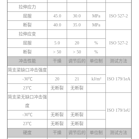
拉伸应力
屈服
45.0
30.0
MPa
ISO 527-2
断裂
40.0
35.0
MPa
拉伸应变
屈服
5.0
20
%
ISO 527-2
断裂
> 50
> 50
%
冲击性能
干燥
调节后的
单位制
测试方法
简支梁缺口冲击强度
-30℃
20
21
kJ/m²
ISO 179/1eA
23℃
无断裂
无断裂
简支梁无缺口冲击强
度
ISO 179/1eU
-30℃
无断裂
无断裂
23℃
无断裂
无断裂
硬度
干燥
调节后的
单位制
测试方法