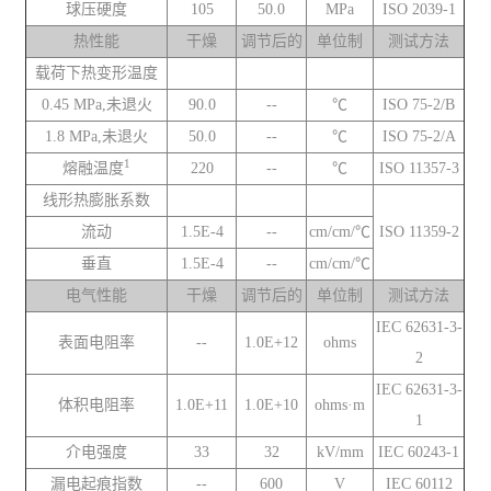
球压硬度
105
50.0
MPa
ISO 2039-1
热性能
干燥
调节后的
单位制
测试方法
载荷下热变形温度
0.45 MPa,未退火
90.0
--
℃
ISO 75-2/B
1.8 MPa,未退火
50.0
--
℃
ISO 75-2/A
1
熔融温度
220
--
℃
ISO 11357-3
线形热膨胀系数
流动
1.5E-4
--
cm/cm/℃
ISO 11359-2
垂直
1.5E-4
--
cm/cm/℃
电气性能
干燥
调节后的
单位制
测试方法
IEC 62631-3-
表面电阻率
--
1.0E+12
ohms
2
IEC 62631-3-
体积电阻率
1.0E+11
1.0E+10
ohms·m
1
介电强度
33
32
kV/mm
IEC 60243-1
漏电起痕指数
--
600
V
IEC 60112