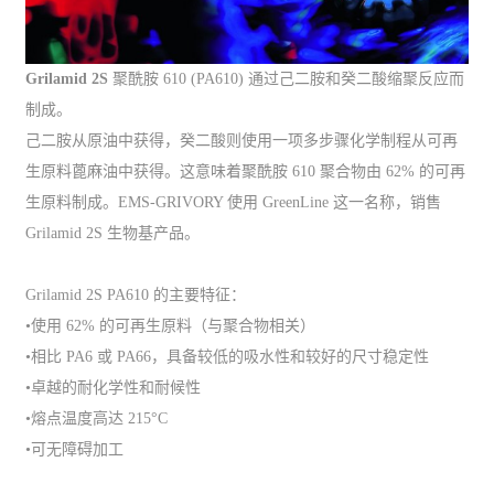
Grilamid 2S
聚酰胺 610 (PA610) 通过己二胺和癸二酸缩聚反应而
制成。
己二胺从原油中获得，癸二酸则使用一项多步骤化学制程从可再
生原料蓖麻油中获得。这意味着聚酰胺 610 聚合物由 62% 的可再
生原料制成。EMS-GRIVORY 使用 GreenLine 这一名称，销售
Grilamid 2S 生物基产品。
Grilamid 2S PA610 的主要特征：
•使用 62% 的可再生原料（与聚合物相关）
•相比 PA6 或 PA66，具备较低的吸水性和较好的尺寸稳定性
•卓越的耐化学性和耐候性
•熔点温度高达 215°C
•可无障碍加工