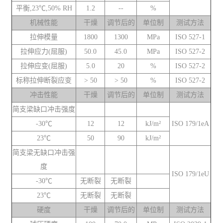
平衡,23℃,50% RH
1.2
--
%
机械性能
干燥
调节后的
单位制
测试方法
拉伸模量
1800
1300
MPa
ISO 527-1
拉伸应力(屈服)
50.0
45.0
MPa
ISO 527-2
拉伸应变(屈服)
5.0
20
%
ISO 527-2
标称拉伸断裂应变
> 50
> 50
%
ISO 527-2
冲击性能
干燥
调节后的
单位制
测试方法
简支梁缺口冲击强度
-30℃
12
12
kJ/m²
ISO 179/1eA
23℃
50
90
kJ/m²
简支梁无缺口冲击强
度
ISO 179/1eU
-30℃
无断裂
无断裂
23℃
无断裂
无断裂
硬度
干燥
调节后的
单位制
测试方法