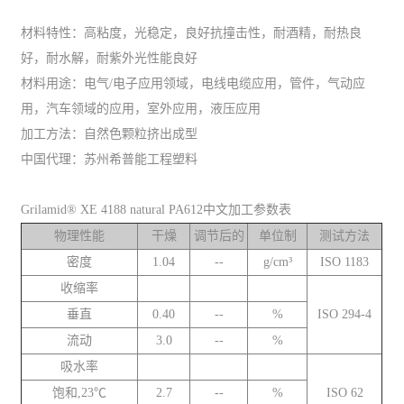
材料特性：高粘度，光稳定，良好抗撞击性，耐酒精，耐热良
好，耐水解，耐紫外光性能良好
材料用途：电气/电子应用领域，电线电缆应用，管件，气动应
用，汽车领域的应用，室外应用，液压应用
加工方法：自然色颗粒挤出成型
中国代理：苏州希普能工程塑料
Grilamid® XE 4188 natural PA612中文加工参数表
物理性能
干燥
调节后的
单位制
测试方法
密度
1.04
--
g/cm³
ISO 1183
收缩率
垂直
0.40
--
%
ISO 294-4
流动
3.0
--
%
吸水率
饱和,23℃
2.7
--
%
ISO 62