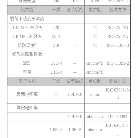
球压硬度
100
70.0
MPa
ISO 2039-1
热性能
干燥
调节后的
单位制
测试方法
载荷下热变形温度
0.45 MPa,未退火
120
--
℃
ISO 75-2/B
1.8 MPa,未退火
50.0
--
℃
ISO 75-2/A
1
熔融温度
218
--
℃
ISO 11357-3
线形热膨胀系数
流动
1.6E-4
--
cm/cm/℃
ISO 11359-2
垂直
1.1E-4
--
cm/cm/℃
电气性能
干燥
调节后的
单位制
测试方法
IEC 62631-3-
表面电阻率
--
1.0E+10
ohms
2
体积电阻率
--
--
1.0E+10
ohms·cm
IEC 60093
IEC 62631-3-
--
1.0E+8
1.0E+8
ohms·m
1