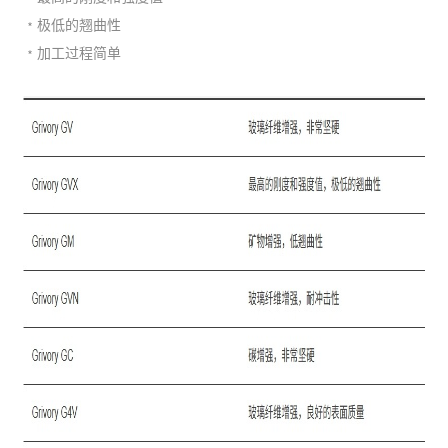
﹡极低的翘曲性
﹡加工过程简单