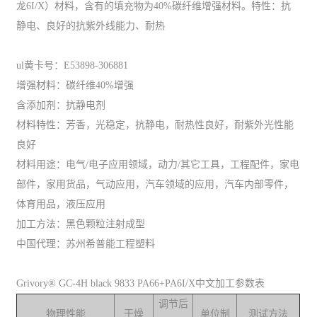
龙6I/X）材料，含有的填充物为40%碳纤维增强材料。特性：抗
静电、良好的抗紫外线能力、耐热
ul黄卡号：E53898-306881
增强材料：碳纤维40%增强
含添加剂：抗静电剂
材料特性：芳香，光稳定，抗静电，耐热性良好，耐紫外光性能
良好
材料用途：电气/电子应用领域，动力/其它工具，工程配件，家电
部件，家用货品，气动应用，汽车领域的应用，汽车内部零件，
体育用品，液压应用
加工方法：黑色颗粒注射成型
中国代理：苏州希普能工程塑料
Grivory® GC-4H black 9833 PA66+PA6I/X中文加工参数表
调节后
物理性能
干燥
单位制
测试方法