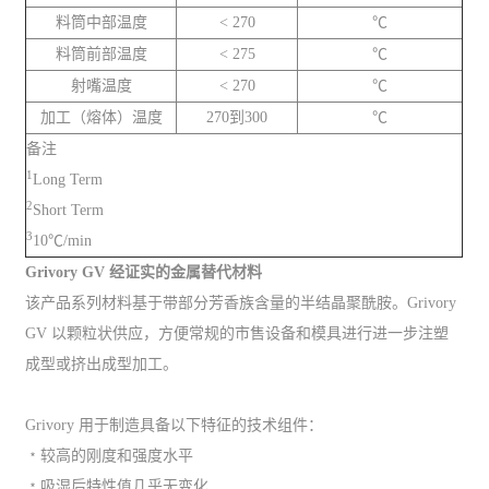
料筒中部温度
< 270
℃
料筒前部温度
< 275
℃
射嘴温度
< 270
℃
加工（熔体）温度
270到300
℃
备注
1
Long Term
2
Short Term
3
10℃/min
Grivory GV 经证实的金属替代材料
该产品系列材料基于带部分芳香族含量的半结晶聚酰胺。Grivory
GV 以颗粒状供应，方便常规的市售设备和模具进行进一步注塑
成型或挤出成型加工。
Grivory 用于制造具备以下特征的技术组件：
﹡较高的刚度和强度水平
﹡吸湿后特性值几乎无变化