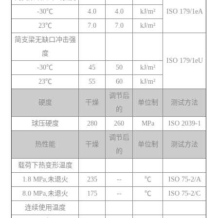
-30℃
4.0
4.0
kJ/m²
ISO 179/1eA
23℃
7.0
7.0
kJ/m²
简支梁无缺口冲击强
度
ISO 179/1eU
-30℃
45
50
kJ/m²
23℃
55
60
kJ/m²
调节后
硬度
干燥
单位制
测试方法
的
球压硬度
280
260
MPa
ISO 2039-1
调节后
热性能
干燥
单位制
测试方法
的
载荷下热变形温度
1.8 MPa,未退火
235
--
℃
ISO 75-2/A
8.0 MPa,未退火
175
--
℃
ISO 75-2/C
连续使用温度