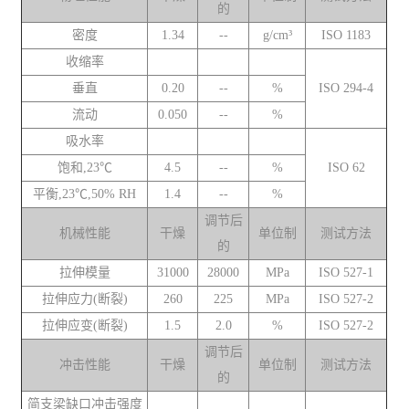
的
密度
1.34
--
g/cm³
ISO 1183
收缩率
垂直
0.20
--
%
ISO 294-4
流动
0.050
--
%
吸水率
饱和,23℃
4.5
--
%
ISO 62
平衡,23℃,50% RH
1.4
--
%
调节后
机械性能
干燥
单位制
测试方法
的
拉伸模量
31000
28000
MPa
ISO 527-1
拉伸应力(断裂)
260
225
MPa
ISO 527-2
拉伸应变(断裂)
1.5
2.0
%
ISO 527-2
调节后
冲击性能
干燥
单位制
测试方法
的
简支梁缺口冲击强度