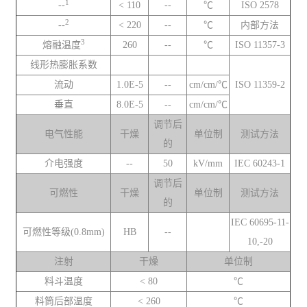
1
--
< 110
--
℃
ISO 2578
2
--
< 220
--
℃
内部方法
3
熔融温度
260
--
℃
ISO 11357-3
线形热膨胀系数
流动
1.0E-5
--
cm/cm/℃
ISO 11359-2
垂直
8.0E-5
--
cm/cm/℃
调节后
电气性能
干燥
单位制
测试方法
的
介电强度
--
50
kV/mm
IEC 60243-1
调节后
可燃性
干燥
单位制
测试方法
的
IEC 60695-11-
可燃性等级(0.8mm)
HB
--
10,-20
注射
干燥
单位制
料斗温度
< 80
℃
料筒后部温度
< 260
℃