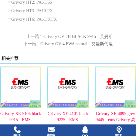
﹡Grivory HT2: PA6T/66
﹡Grivory HT3: PA10T/X
﹡Grivory HT6: PA6T/8T/X
上一篇：
Grivory GV-2H BLACK 9915 - 艾曼斯
下一篇：
Grivory GV-4 FWA natural - 艾曼斯代理
代理
相关推荐
Grivory XE 5106 black
Grivory XE 4101 black
Grivory XE 4095 grey
9915 - EMS-
9225 - EMS-
9445 - ems-Grivory 高
GRIVORY阻燃尼龙
GRIVORY
温尼龙10T
电话
邮箱
QQ
联系