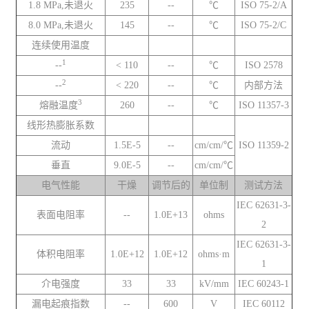
1.8 MPa,未退火
235
--
℃
ISO 75-2/A
8.0 MPa,未退火
145
--
℃
ISO 75-2/C
连续使用温度
1
--
< 110
--
℃
ISO 2578
2
--
< 220
--
℃
内部方法
3
熔融温度
260
--
℃
ISO 11357-3
线形热膨胀系数
流动
1.5E-5
--
cm/cm/℃
ISO 11359-2
垂直
9.0E-5
--
cm/cm/℃
电气性能
干燥
调节后的
单位制
测试方法
IEC 62631-3-
表面电阻率
--
1.0E+13
ohms
2
IEC 62631-3-
体积电阻率
1.0E+12
1.0E+12
ohms·m
1
介电强度
33
33
kV/mm
IEC 60243-1
漏电起痕指数
--
600
V
IEC 60112