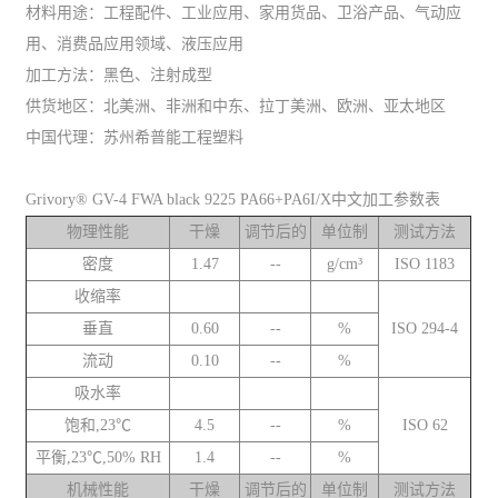
材料用途：工程配件、工业应用、家用货品、卫浴产品、气动应
用、消费品应用领域、液压应用
加工方法：黑色、注射成型
供货地区：北美洲、非洲和中东、拉丁美洲、欧洲、亚太地区
中国代理：苏州希普能工程塑料
Grivory® GV-4 FWA black 9225 PA66+PA6I/X中文加工参数表
物理性能
干燥
调节后的
单位制
测试方法
密度
1.47
--
g/cm³
ISO 1183
收缩率
垂直
0.60
--
%
ISO 294-4
流动
0.10
--
%
吸水率
饱和,23℃
4.5
--
%
ISO 62
平衡,23℃,50% RH
1.4
--
%
机械性能
干燥
调节后的
单位制
测试方法