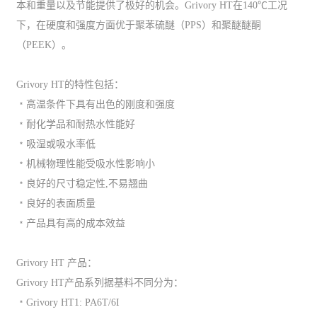
本和重量以及节能提供了极好的机会。Grivory HT在140℃工况
下，在硬度和强度方面优于聚苯硫醚（PPS）和聚醚醚酮
（PEEK）。
Grivory HT的特性包括：
﹡高温条件下具有出色的刚度和强度
﹡耐化学品和耐热水性能好
﹡吸湿或吸水率低
﹡机械物理性能受吸水性影响小
﹡良好的尺寸稳定性,不易翘曲
﹡良好的表面质量
﹡产品具有高的成本效益
Grivory HT 产品：
Grivory HT产品系列据基料不同分为：
﹡Grivory HT1: PA6T/6I