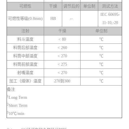
可燃性
干燥
调节后的
单位制
测试方法
IEC 60695-
可燃性等级(0.8mm)
HB
--
11-10,-20
注射
干燥
单位制
料斗温度
< 80
℃
料筒后部温度
< 260
℃
料筒中部温度
< 270
℃
料筒前部温度
< 275
℃
射嘴温度
< 270
℃
加工（熔体）温度
270到300
℃
备注
1
Long Term
2
Short Term
3
10℃/min