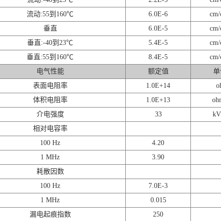
流动:55到160℃
6.0E-6
cm
垂直
6.0E-5
cm
垂直:-40到23℃
5.4E-5
cm
垂直:55到160℃
8.4E-5
cm
电气性能
额定值
单
表面电阻率
1.0E+14
o
体积电阻率
1.0E+13
oh
介电强度
33
k
相对电容率
100 Hz
4.20
1 MHz
3.90
耗散因数
100 Hz
7.0E-3
1 MHz
0.015
漏电起痕指数
250