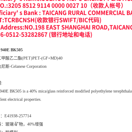
 940E BK505
酸乙二酯(PET)PET-(GF+MD)40
-Celanese Corporation
:
940E BK505 is a 40% mica/glass reinforced modified polyethylene terephthalate
lent electrical properties.
E41938-257714
：玻璃\矿物，40%增强