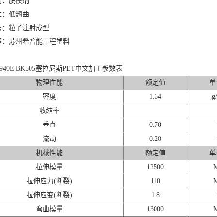
剂：脱模剂
性：低翘曲
法：粒子注射成型
理：苏州希普能工程塑料
e® 940E BK505塞拉尼斯PET中文加工参数表
物理性能
额定值
单
密度
1.64
g
收缩率
垂直
0.70
流动
0.20
机械性能
额定值
单
拉伸模量
12500
拉伸应力(断裂)
110
拉伸应变(断裂)
1.8
弯曲模量
13000