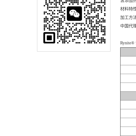
含添加
材料特
加工方
中国代
Rynit