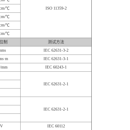
/cm/℃
ISO 11359-2
/cm/℃
/cm/℃
/cm/℃
位制
测试方法
hms
IEC 62631-3-2
ms·m
IEC 62631-3-1
V/mm
IEC 60243-1
IEC 62631-2-1
IEC 62631-2-1
V
IEC 60112