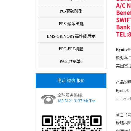
PC-聚碳酸酯
PPS-聚苯硫醚
EMS-GRIVORY高性能尼龙
PPO-PPE树脂
Rynite®
聚对苯二甲
PA6-尼龙单6
美国塞拉尼斯
电话-微信-报价
产品说明
Rynite® 
全球服务热线：
and excel
185 5121 3137 Mr.Tan
ul证书号：
增强材料