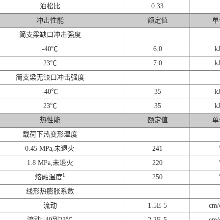
泊松比
0.33
冲击性能
额定值
单
简支梁缺口冲击强度
-40℃
6.0
k
23℃
7.0
k
简支梁无缺口冲击强度
-40℃
35
k
23℃
35
k
热性能
额定值
单
载荷下热变形温度
0.45 MPa,未退火
241
1.8 MPa,未退火
220
1
熔融温度
250
线形热膨胀系数
流动
1.5E-5
cm
流动:-40到23℃
2.2E-5
cm