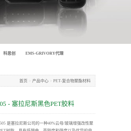
科思创
EMS-GRIVORY代理
首页
>
产品中心
>
PET-复合物聚酯材料
 BK505 - 塞拉尼斯黑色PET胶料
 940E BK505 是塞拉尼斯公司的一种40%云母/玻璃增强改性聚
PET树脂，具有低翘曲、高刚度和强度以及优异的电