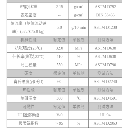
密度/比重
2.15
g/cm³
ASTM D792
表观密度
--
g/cm³
DIN 53466
熔流率（熔体流动速
5.0
g/10 min
ASTM D1238
率）(372℃/5.0 kg)
机械性能
额定值
单位制
测试方法
抗张强度(23℃)
32.0
MPa
ASTM D638
伸长率(断裂,23℃)
410
%
ASTM D638
弯曲模量
550
MPa
ASTM D790
硬度
额定值
单位制
测试方法
肖氏硬度(邵氏D)
60
ASTM D2240
热性能
额定值
单位制
测试方法
熔融温度
308
℃
ASTM D4591
可燃性
额定值
单位制
测试方法
UL阻燃等级
V-0
UL 94
极限氧指数
> 95
%
ASTM D2863