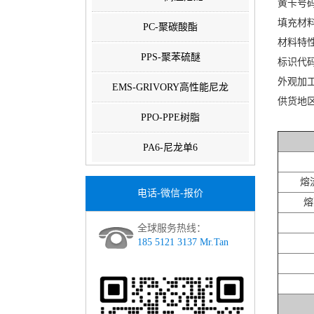
黄卡号码：
填充材料
PC-聚碳酸酯
材料特
PPS-聚苯硫醚
标识代码
外观加
EMS-GRIVORY高性能尼龙
供货地
PPO-PPE树脂
PA6-尼龙单6
熔流
电话-微信-报价
熔
全球服务热线：
185 5121 3137 Mr.Tan