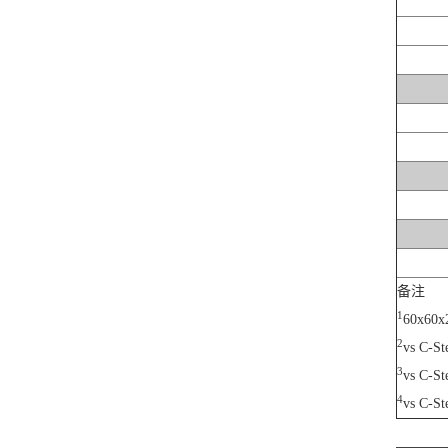
备注
1
60x60x
2
vs C-St
3
vs C-Ste
4
vs C-St