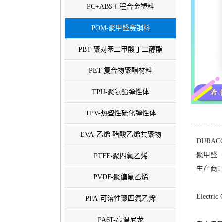
PC+ABS工程合金塑料
POM-聚甲醛赛钢料
PBT-聚对苯二甲酸丁二醇酯
PET-复合物聚酯材料
TPU-聚氨酯弹性体
TPV-热塑性硫化弹性体
EVA-乙烯-醋酸乙烯共聚物
DURACO
聚甲醛（
PTFE-聚四氟乙烯
生产商：Po
PVDF-聚偏氟乙烯
Electric 
PFA-可溶性聚四氟乙烯
PA6T-高温尼龙