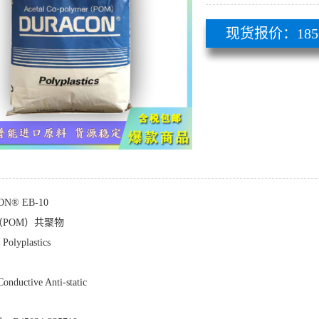
现货报价：185 51
N® EB-10
POM）共聚物
lyplastics
Conductive Anti-static