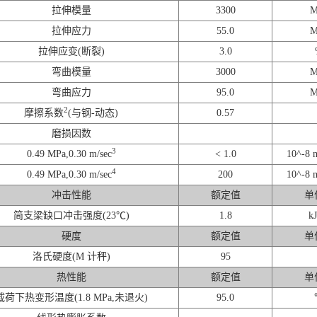
拉伸模量
3300
M
拉伸应力
55.0
M
拉伸应变(断裂)
3.0
弯曲模量
3000
M
弯曲应力
95.0
M
2
摩擦系数
(与钢-动态)
0.57
磨损因数
3
0.49 MPa,0.30 m/sec
< 1.0
10^-8 
4
0.49 MPa,0.30 m/sec
200
10^-8 
冲击性能
额定值
单
简支梁缺口冲击强度(23℃)
1.8
kJ
硬度
额定值
单
洛氏硬度(M 计秤)
95
热性能
额定值
单
载荷下热变形温度(1.8 MPa,未退火)
95.0