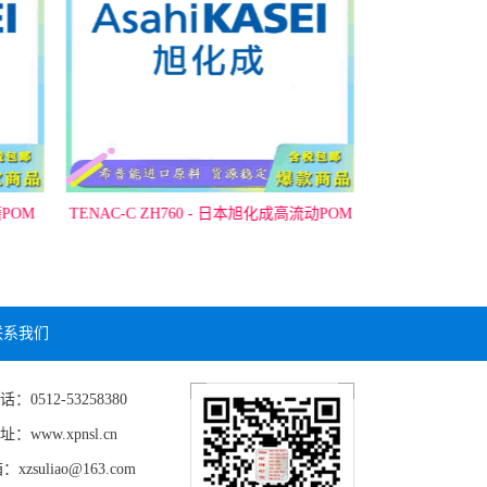
磨POM
TENAC-C ZH760 - 日本旭化成高流动POM
TENAC-C ZH
联系我们
2-53258380
xpnsl.cn
uliao@163.com