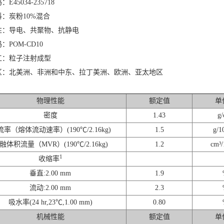
E45034-235718
：炭粉10%混合
性：导电、共聚物、抗静电
：POM-CD10
工：粒子注射成型
区：北美洲、非洲和中东、拉丁美洲、欧洲、亚太地区
物理性能
额定值
单
密度
1.43
g/
率（熔体流动速率）(190℃/2.16kg)
1.5
g/1
融体积流量（MVR）(190℃/2.16kg)
1.2
cm³/
1
收缩率
垂直:2.00 mm
1.9
流动:2.00 mm
2.3
吸水率(24 hr,23℃,1.00 mm)
0.80
机械性能
额定值
单