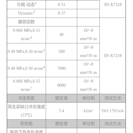
2
与钢-动态
0.51
JIS K7218
3
Dynamic
0.37
磨损因数
0.060 MPa,0.15
10^-8
40
4
m/sec
mm³/N·m
10^-8
5
0.49 MPa,0.30 m/sec
500
mm³/N·m
JIS K7218
10^-8
6
0.49 MPa,0.30 m/sec
7000
mm³/N·m
0.060 MPa,0.15
10^-8
8000
7
m/sec
mm³/N·m
冲击性能
额定值
单位制
测试方法
简支梁缺口冲击强度
3.4
kJ/m²
ISO 179/1eA
(23℃)
热性能
额定值
单位制
测试方法
载荷下热变形温度