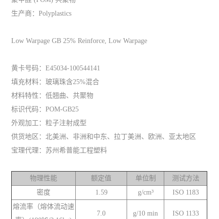
生产商：Polyplastics
Low Warpage GB 25% Reinforce, Low Warpage
黄卡号码：E45034-100544141
填充材料：玻璃珠含25%混合
材料特性：低翘曲、共聚物
标识代码：POM-GB25
外观加工：粒子注射成型
供货地区：北美洲、非洲和中东、拉丁美洲、欧洲、亚太地区
宝理代理：苏州希普能工程塑料
物理性能
额定值
单位制
测试方法
密度
1.59
g/cm³
ISO 1183
熔流率（熔体流动速
7.0
g/10 min
ISO 1133