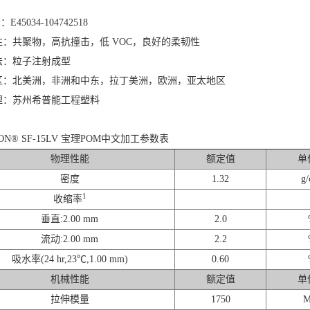
E45034-104742518
性：共聚物，高抗撞击，低 VOC，良好的柔韧性
法：粒子注射成型
区：北美洲，非洲和中东，拉丁美洲，欧洲，亚太地区
理：苏州希普能工程塑料
ON® SF-15LV 宝理POM中文加工参数表
物理性能
额定值
单
密度
1.32
g/
1
收缩率
垂直:2.00 mm
2.0
流动:2.00 mm
2.2
吸水率(24 hr,23℃,1.00 mm)
0.60
机械性能
额定值
单
拉伸模量
1750
M