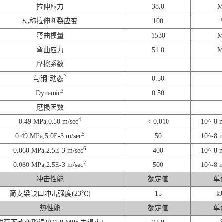
拉伸应力
38.0
M
标称拉伸断裂应变
100
弯曲模量
1530
M
弯曲应力
51.0
M
摩擦系数
2
与钢-动态
0.50
3
Dynamic
0.50
磨损因数
4
0.49 MPa,0.30 m/sec
< 0.010
10^-8 
5
0.49 MPa,5.0E-3 m/sec
50
10^-8 
6
0.060 MPa,2.5E-3 m/sec
400
10^-8 
7
0.060 MPa,2.5E-3 m/sec
500
10^-8 
冲击性能
额定值
单
简支梁缺口冲击强度(23℃)
15
kJ
热性能
额定值
单