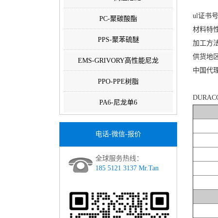
ul证书号：
PC-聚碳酸酯
材料特
PPS-聚苯硫醚
加工方
供货地
EMS-GRIVORY高性能尼龙
中国代
PPO-PPE树脂
DURAC
PA6-尼龙单6
电话-微信-报价
全球服务热线：
185 5121 3137 Mr.Tan