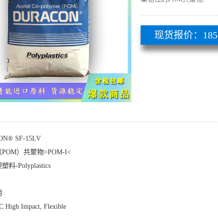
现货报价：185 51
N® SF-15LV
POM）共聚物>POM-I<
-Polyplastics
:
High Impact, Flexible