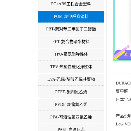
PC+ABS工程合金塑料
POM-聚甲醛赛钢料
PBT-聚对苯二甲酸丁二醇酯
PET-复合物聚酯材料
TPU-聚氨酯弹性体
TPV-热塑性硫化弹性体
EVA-乙烯-醋酸乙烯共聚物
DURACO
聚甲醛（
PTFE-聚四氟乙烯
日本宝理塑料
PVDF-聚偏氟乙烯
产品说明
PFA-可溶性聚四氟乙烯
Low VOC 
PA6T-高温尼龙