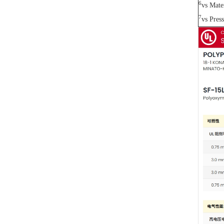
6
vs Mater
7
vs Pres