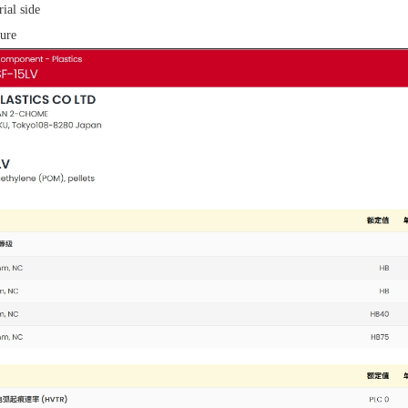
ial side
sure