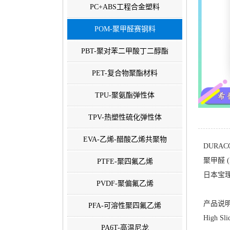
PC+ABS工程合金塑料
POM-聚甲醛赛钢料
PBT-聚对苯二甲酸丁二醇酯
PET-复合物聚酯材料
TPU-聚氨酯弹性体
TPV-热塑性硫化弹性体
EVA-乙烯-醋酸乙烯共聚物
DURACO
聚甲醛 (
PTFE-聚四氟乙烯
日本宝理塑料
PVDF-聚偏氟乙烯
产品说明
PFA-可溶性聚四氟乙烯
High Sli
PA6T-高温尼龙