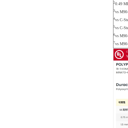
2
0.49 M
3
vs M90
4
vs C-St
5
vs C-St
6
vs M90-
7
vs M90