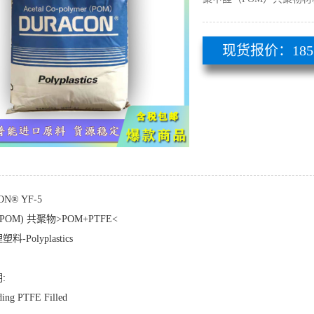
现货报价：185 51
N® YF-5
POM) 共聚物>POM+PTFE<
-Polyplastics
:
ding PTFE Filled