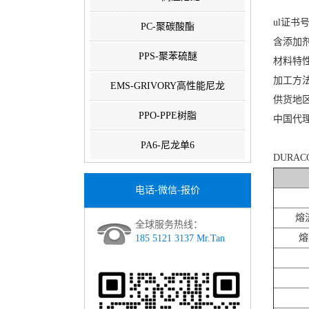
ul证书号：
PC-聚碳酸酯
含添加剂
PPS-聚苯硫醚
材料特
加工方
EMS-GRIVORY高性能尼龙
供货地
PPO-PPE树脂
中国代
PA6-尼龙单6
DURA
电话-微信-报价
熔流
全球服务热线：
熔
185 5121 3137 Mr.Tan