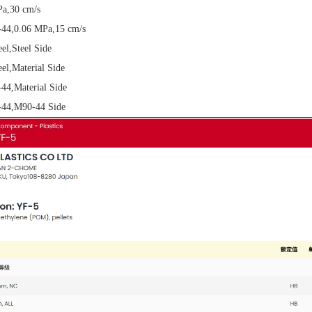
Pa,30 cm/s
-44,0.06 MPa,15 cm/s
eel,Steel Side
eel,Material Side
44,Material Side
-44,M90-44 Side