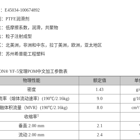
E45034-100674892
：PTFE润滑剂
性：低摩擦系数，润滑，共聚物
法：粒子注射成型
区：北美洲，非洲和中东，拉丁美洲，欧洲，亚太地区
理：苏州希普能工程塑料
CON® YF-5宝理POM中文加工参数表
物理性能
额定值
单
密度
1.43
g/
率（熔体流动速率）(190℃/2.16kg)
9.0
g/1
融体积流量（MVR）(190℃/2.16kg)
8.0
cm³/
1
收缩率
垂直:2.00 mm
2.1
流动:2.00 mm
2.4